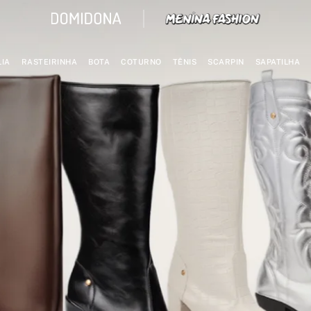
IA
RASTEIRINHA
BOTA
COTURNO
TÊNIS
SCARPIN
SAPATILHA