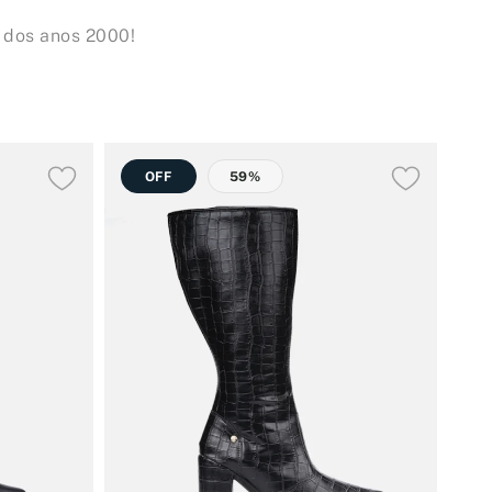
 dos anos 2000!
OFF
59%