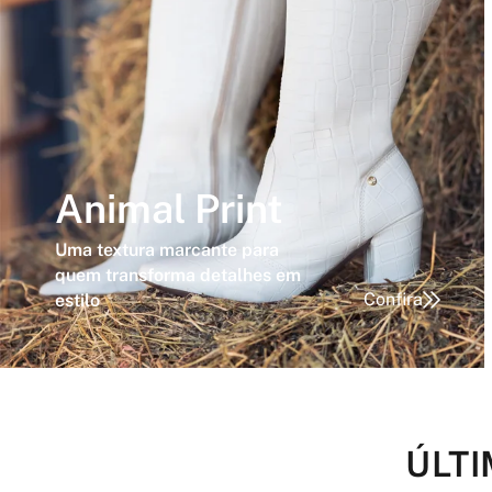
Animal Print
Uma textura marcante para
quem transforma detalhes em
Confira
estilo
ÚLTI