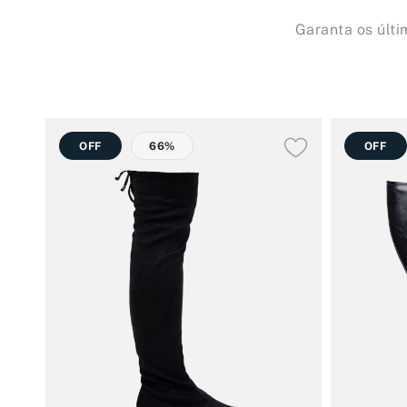
Garanta os últ
OFF
66%
OFF