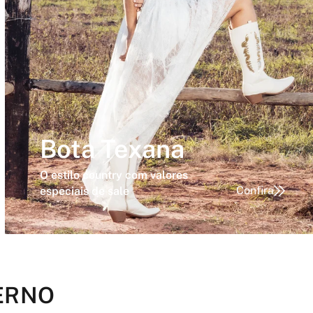
Bota Texana
O estilo country com valores
Confira
especiais de sale
VERNO