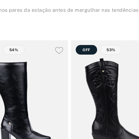
imos pares da estação antes de mergulhar nas tendências
54%
OFF
53%