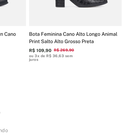
rn Cano
Bota Feminina Cano Alto Longo Animal
Bota
Print Salto Alto Grosso Preta
Salto
R$ 109,90
R$ 269,90
R$ 1
ou 3x de R$ 36,63 sem
ou 3x
juros
juros
O
ando