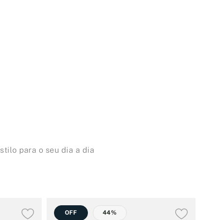
tilo para o seu dia a dia
OFF
44%