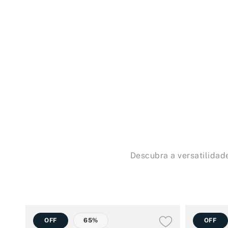
Descubra a versatilidade
OFF
65%
OFF