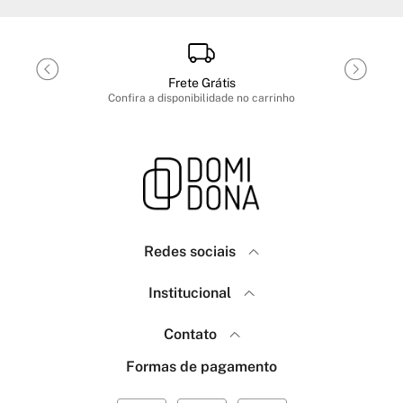
Frete Grátis
Confira a disponibilidade no carrinho
Redes sociais
Domidona
Institucional
Como Comprar
Política de Privacidade
Contato
Menina Fashion
Frete e Envio
(18) 99640-7623
Formas de pagamento
Trocas e Devoluções
(18) 99767-7463
Sobre a marca Menina Fashion
atendimento@domidona.com.br