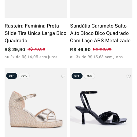
Rasteira Feminina Preta
Sandália Caramelo Salto
Slide Tira Única Larga Bico
Alto Bloco Bico Quadrado
Quadrado
Com Laço ABS Metalizado
R$ 29,90
R$ 79,90
R$ 46,90
R$ 119,90
ou 2x de R$ 14,95 sem juros
ou 3x de R$ 15,63 sem juros
OFF
75%
OFF
75%