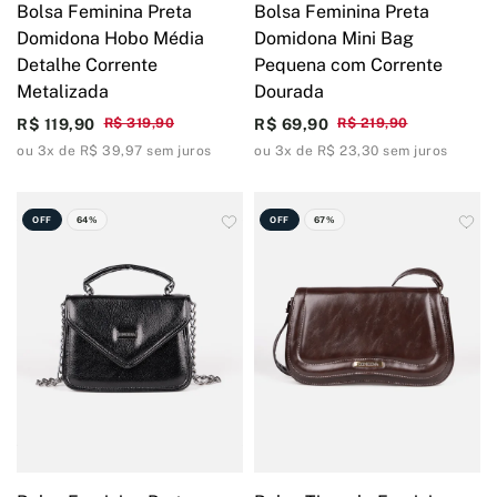
Bolsa Feminina Preta
Bolsa Feminina Preta
Domidona Hobo Média
Domidona Mini Bag
Detalhe Corrente
Pequena com Corrente
Metalizada
Dourada
R$ 119,90
R$ 319,90
R$ 69,90
R$ 219,90
ou 3x de R$ 39,97 sem juros
ou 3x de R$ 23,30 sem juros
OFF
64%
OFF
67%