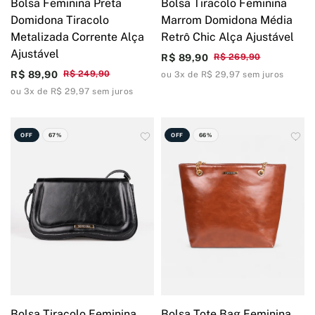
Bolsa Feminina Preta
Bolsa Tiracolo Feminina
Domidona Tiracolo
Marrom Domidona Média
Metalizada Corrente Alça
Retrô Chic Alça Ajustável
Ajustável
R$ 89,90
R$ 269,90
R$ 89,90
R$ 249,90
ou 3x de R$ 29,97 sem juros
ou 3x de R$ 29,97 sem juros
OFF
67%
OFF
66%
Bolsa Tiracolo Feminina
Bolsa Tote Bag Feminina