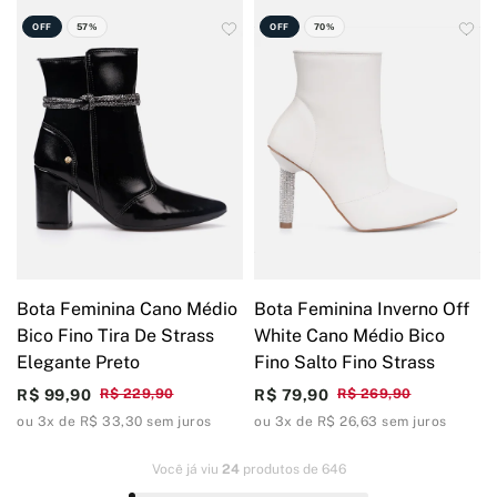
OFF
57%
OFF
70%
Bota Feminina Cano Médio
Bota Feminina Inverno Off
Bico Fino Tira De Strass
White Cano Médio Bico
Elegante Preto
Fino Salto Fino Strass
R$ 99,90
R$ 229,90
R$ 79,90
R$ 269,90
ou 3x de R$ 33,30 sem juros
ou 3x de R$ 26,63 sem juros
Você já viu
24
produtos de 646