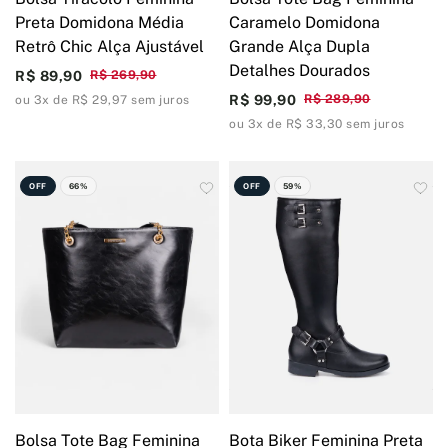
Preta Domidona Média
Caramelo Domidona
Retrô Chic Alça Ajustável
Grande Alça Dupla
Detalhes Dourados
R$ 89,90
R$ 269,90
R$ 99,90
R$ 289,90
ou 3x de R$ 29,97 sem juros
ou 3x de R$ 33,30 sem juros
OFF
66%
OFF
59%
Bolsa Tote Bag Feminina
Bota Biker Feminina Preta