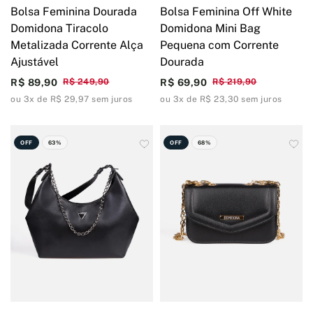
Bolsa Feminina Dourada
Bolsa Feminina Off White
Domidona Tiracolo
Domidona Mini Bag
Metalizada Corrente Alça
Pequena com Corrente
Ajustável
Dourada
R$ 89,90
R$ 249,90
R$ 69,90
R$ 219,90
ou 3x de R$ 29,97 sem juros
ou 3x de R$ 23,30 sem juros
OFF
63%
OFF
68%