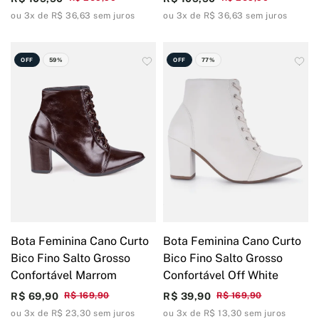
ou 3x de R$ 36,63 sem juros
ou 3x de R$ 36,63 sem juros
OFF
59%
OFF
77%
Bota Feminina Cano Curto
Bota Feminina Cano Curto
Bico Fino Salto Grosso
Bico Fino Salto Grosso
Confortável Marrom
Confortável Off White
R$ 69,90
R$ 169,90
R$ 39,90
R$ 169,90
ou 3x de R$ 23,30 sem juros
ou 3x de R$ 13,30 sem juros