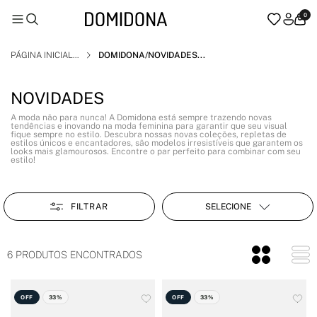
0
PÁGINA INICIAL
DOMIDONA/NOVIDADES
NOVIDADES
A moda não para nunca! A Domidona está sempre trazendo novas
tendências e inovando na moda feminina para garantir que seu visual
fique sempre no estilo. Descubra nossas novas coleções, repletas de
estilos únicos e encantadores, são modelos irresistíveis que garantem os
looks mais glamourosos. Encontre o par perfeito para combinar com seu
estilo!
FILTRAR
SELECIONE
6 PRODUTOS ENCONTRADOS
OFF
33%
OFF
33%