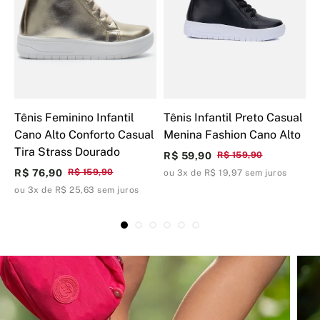
Tênis Feminino Infantil
Tênis Infantil Preto Casual
T
Cano Alto Conforto Casual
Menina Fashion Cano Alto
F
Tira Strass Dourado
C
R$ 59,90
R$ 159,90
R$ 76,90
R$ 159,90
R
ou 3x de R$ 19,97 sem juros
ou 3x de R$ 25,63 sem juros
o