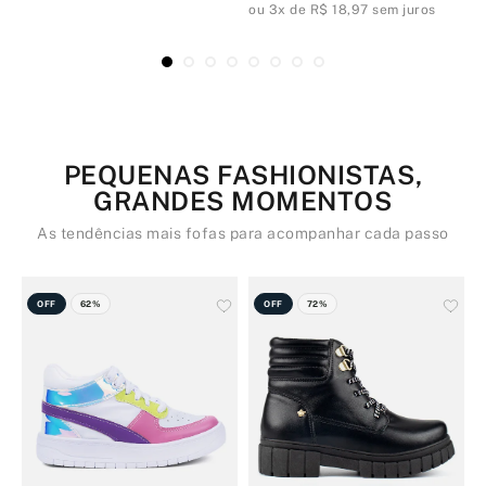
ou 3x de R$ 18,97 sem juros
o
PEQUENAS FASHIONISTAS,
GRANDES MOMENTOS
As tendências mais fofas para acompanhar cada passo
OFF
62%
OFF
72%