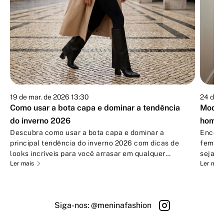
19 de mar. de 2026 13:30
24 de f
Como usar a bota capa e dominar a tendência
Moda d
do inverno 2026
home o
Descubra como usar a bota capa e dominar a
Encont
principal tendência do inverno 2026 com dicas de
femini
looks incríveis para você arrasar em qualquer
seja p
ocasião
Ler mais
home o
Ler mais
Siga-nos:
@meninafashion