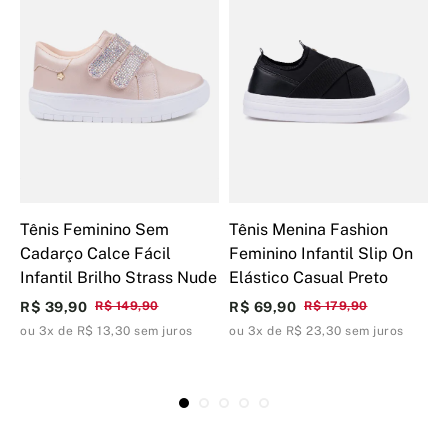
Tênis Feminino Sem
Tênis Menina Fashion
T
Cadarço Calce Fácil
Feminino Infantil Slip On
C
Infantil Brilho Strass Nude
Elástico Casual Preto
R
P
R$ 39,90
R$ 149,90
R$ 69,90
R$ 179,90
R
ou 3x de R$ 13,30 sem juros
ou 3x de R$ 23,30 sem juros
o