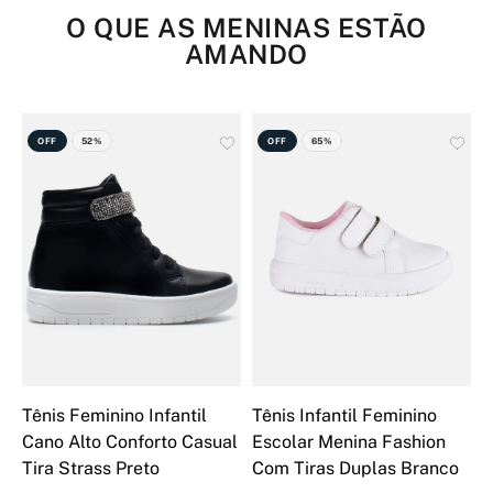
O QUE AS MENINAS ESTÃO
AMANDO
OFF
52%
OFF
65%
Tênis Feminino Infantil
Tênis Infantil Feminino
B
Cano Alto Conforto Casual
Escolar Menina Fashion
I
Tira Strass Preto
Com Tiras Duplas Branco
A