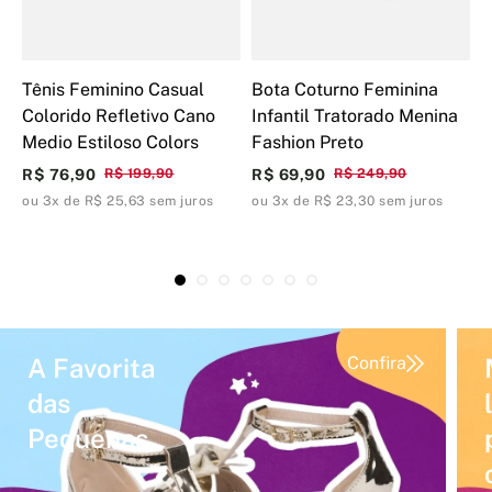
Tênis Feminino Casual
Bota Coturno Feminina
C
Colorido Refletivo Cano
Infantil Tratorado Menina
C
Medio Estiloso Colors
Fashion Preto
F
R$ 76,90
R$ 199,90
R$ 69,90
R$ 249,90
R
ou 3x de R$ 25,63 sem juros
ou 3x de R$ 23,30 sem juros
o
A Favorita
Confira
das
Pequenas