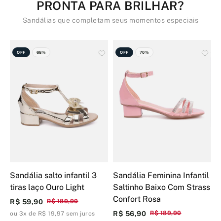
PRONTA PARA BRILHAR?
Sandálias que completam seus momentos especiais
OFF
68%
OFF
70%
Sandália salto infantil 3
Sandália Feminina Infantil
R
tiras laço Ouro Light
Saltinho Baixo Com Strass
B
Confort Rosa
S
R$ 59,90
R$ 189,90
R$ 56,90
R$ 189,90
R
ou 3x de R$ 19,97 sem juros