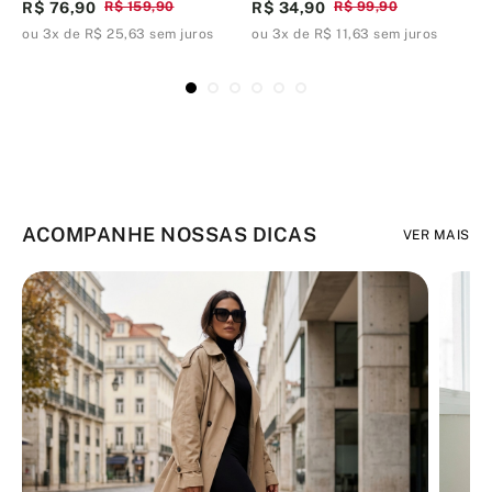
R$ 76,90
R$ 159,90
R$ 34,90
R$ 99,90
R
ou 3x de R$ 25,63 sem juros
ou 3x de R$ 11,63 sem juros
o
ACOMPANHE NOSSAS DICAS
VER MAIS