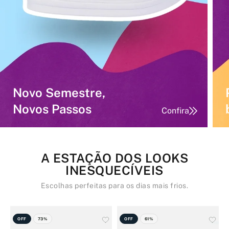
Novo Semestre,
Novos Passos
Confira
A ESTAÇÃO DOS LOOKS
INESQUECÍVEIS
Escolhas perfeitas para os dias mais frios.
OFF
73%
OFF
61%