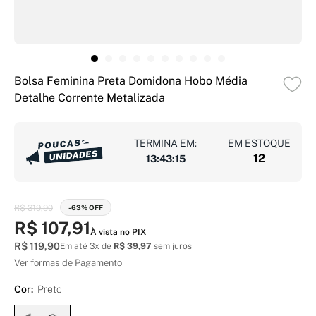
Bolsa Feminina Preta Domidona Hobo Média
Detalhe Corrente Metalizada
TERMINA EM:
EM ESTOQUE
12
13
:
43
:
14
R$ 319,90
-63% OFF
R$ 107,91
À vista no PIX
R$ 119,90
Em até 3x de
R$ 39,97
sem juros
Ver formas de Pagamento
Cor:
Preto