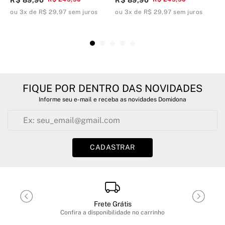
ou 3x de R$ 29,97 sem juros
ou 3x de R$ 29,97 sem juros
o
FIQUE POR DENTRO DAS NOVIDADES
Informe seu e-mail e receba as novidades Domidona
CADASTRAR
Frete Grátis
Confira a disponibilidade no carrinho