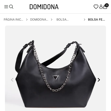
0
PÁGINA INICI
DOMIDONA
BOLSA
BOLSA FEMI
AL
NINA PRETA
DOMIDONA H
OBO MÉDIA
DETALHE CO
RRENTE MET
ALIZADA