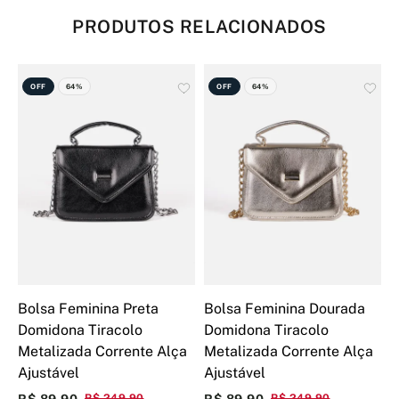
PRODUTOS RELACIONADOS
OFF
64%
OFF
64%
Bolsa Feminina Preta
Bolsa Feminina Dourada
B
Domidona Tiracolo
Domidona Tiracolo
D
Metalizada Corrente Alça
Metalizada Corrente Alça
P
Ajustável
Ajustável
D
R$ 89,90
R$ 249,90
R$ 89,90
R$ 249,90
R