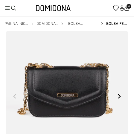
0
PÁGINA INICI
DOMIDONA
BOLSA
BOLSA FEMI
AL
NINA PRETA
DOMIDONA
MINI BAG PE
QUENA COM
CORRENTE D
OURADA