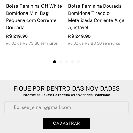
Bolsa Feminina Off White
Bolsa Feminina Dourada
B
Domidona Mini Bag
Domidona Tiracolo
D
Pequena com Corrente
Metalizada Corrente Alça
D
Dourada
Ajustável
M
R$ 219,90
R$ 249,90
R
ou 3x de R$ 73,30 sem juros
ou 3x de R$ 83,30 sem juros
o
FIQUE POR DENTRO DAS NOVIDADES
Informe seu e-mail e receba as novidades Domidona
CADASTRAR