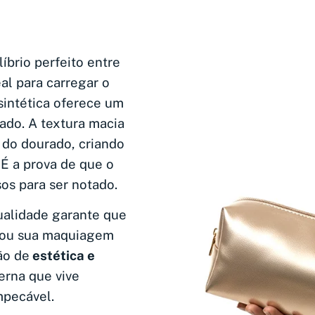
íbrio perfeito entre
al para carregar o
sintética oferece um
icado. A textura macia
 do dourado, criando
 É a prova de que o
os para ser notado.
ualidade garante que
s ou sua maquiagem
ão de
estética e
erna que vive
mpecável.