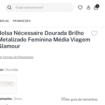
0
BOLSA
PROMOÇÕES
Bolsa Nécessaire Dourada Brilho
Metalizado Feminina Média Viagem
Glamour
er formas de Pagamento
or:
Dourada
amanho:
Único
Ver guia de tamanhos