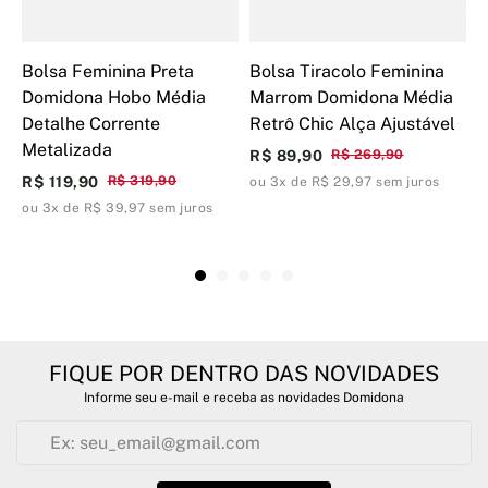
Bolsa Feminina Preta
Bolsa Tiracolo Feminina
B
Domidona Hobo Média
Marrom Domidona Média
P
Detalhe Corrente
Retrô Chic Alça Ajustável
R
Metalizada
R$ 89,90
R$ 269,90
R
R$ 119,90
R$ 319,90
ou 3x de R$ 29,97 sem juros
o
ou 3x de R$ 39,97 sem juros
FIQUE POR DENTRO DAS NOVIDADES
Informe seu e-mail e receba as novidades Domidona