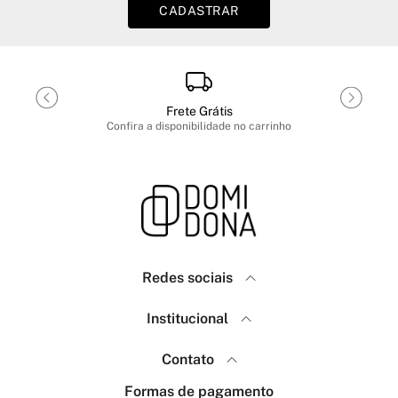
CADASTRAR
Frete Grátis
Confira a disponibilidade no carrinho
Redes sociais
Domidona
Institucional
Como Comprar
Política de Privacidade
Contato
Menina Fashion
Frete e Envio
(18) 99640-7623
Formas de pagamento
Trocas e Devoluções
(18) 99767-7463