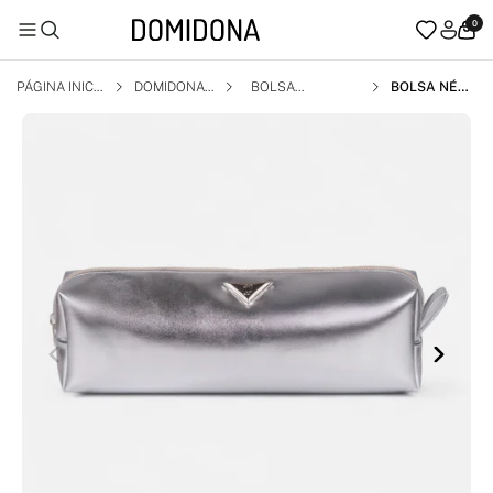
0
PÁGINA INICI
DOMIDONA
BOLSA
BOLSA NÉCE
AL
SSAIRE PRAT
A BRILHO ME
TALIZADO FE
MININA MÉDI
A VIAGEM M
ODERNA