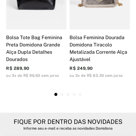
Bolsa Tote Bag Feminina
Bolsa Feminina Dourada
B
Preta Domidona Grande
Domidona Tiracolo
D
Alça Dupla Detalhes
Metalizada Corrente Alça
M
Dourados
Ajustável
A
R$ 289,90
R$ 249,90
R
ou 3x de R$ 96,63 sem juros
ou 3x de R$ 83,30 sem juros
o
FIQUE POR DENTRO DAS NOVIDADES
Informe seu e-mail e receba as novidades Domidona