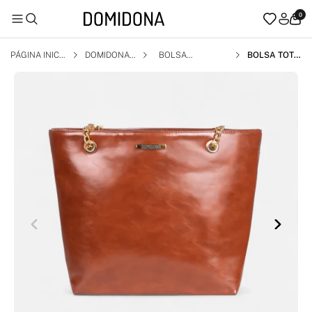
0
PÁGINA INICI
DOMIDONA
BOLSA
BOLSA TOTE
AL
BAG FEMINI
NA CARAME
LO DOMIDON
A GRANDE A
LÇA DUPLA D
ETALHES DO
URADOS