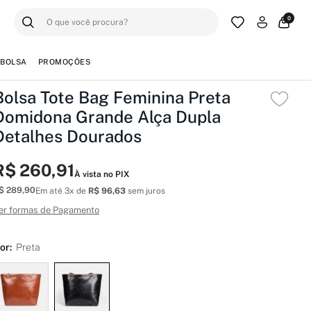
0
BOLSA
PROMOÇÕES
Bolsa Tote Bag Feminina Preta
Domidona Grande Alça Dupla
Detalhes Dourados
R$ 260,91
À vista no PIX
$ 289,90
Em até 3x de
R$ 96,63
sem juros
er formas de Pagamento
or:
Preta