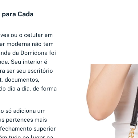
o para Cada
ves ou o celular em
er moderna não tem
rande da Domidona foi
de. Seu interior é
ra ser seu escritório
t, documentos,
do dia a dia, de forma
ão só adiciona um
us pertences mais
 fechamento superior
ém tudo no lugar na