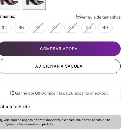
amanho:
Ver guia de tamanhos
34
35
36
37
38
39
40
COMPRAR AGORA
ADICIONAR À SACOLA
Ganhe até
69
Domipoints calculados no checkout.
alcule o Frete
Veja aqui as opções de frete disponíveis e selecione o frete escolhido na
página de fechamento do pedido.