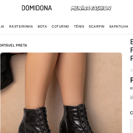
IA
RASTEIRINHA
BOTA
COTURNO
TÊNIS
SCARPIN
SAPATILHA
ORTÁVEL PRETA
R
R
V
C