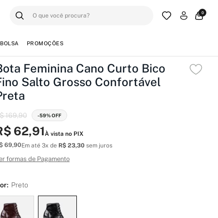
0
BOLSA
PROMOÇÕES
Bota Feminina Cano Curto Bico
Fino Salto Grosso Confortável
Preta
$ 169,90
-59% OFF
R$ 62,91
À vista no PIX
$ 69,90
Em até 3x de
R$ 23,30
sem juros
er formas de Pagamento
or:
Preto