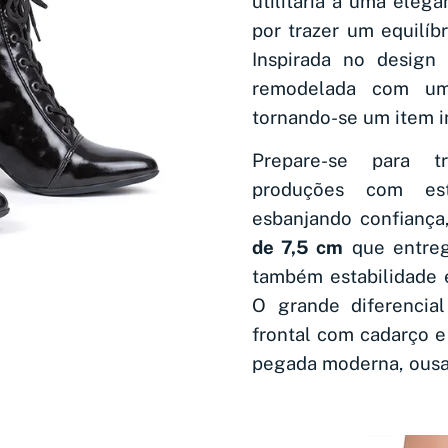
utilitária a uma elegâ
por trazer um equilíbr
Inspirada no design 
remodelada com um 
tornando-se um item i
Prepare-se para t
produções com e
esbanjando confianç
de 7,5 cm
que entreg
também estabilidade e
O grande diferencial
frontal com cadarço e
pegada moderna, ousad