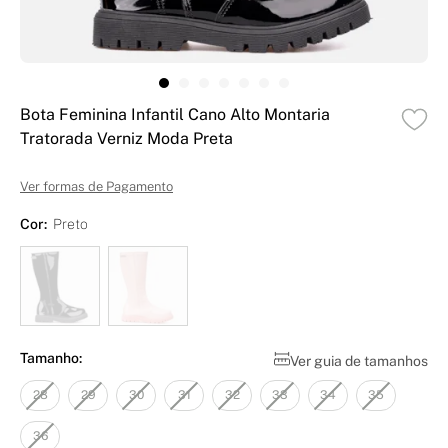
Bota Feminina Infantil Cano Alto Montaria
Tratorada Verniz Moda Preta
Ver formas de Pagamento
Cor:
Preto
Tamanho:
Ver guia de tamanhos
28
29
30
31
32
33
34
35
36