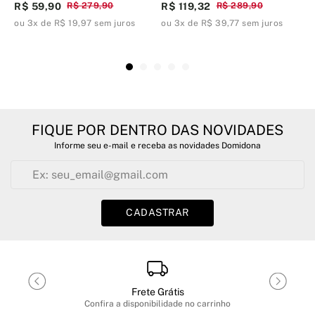
R$ 59,90
R$ 279,90
R$ 119,32
R$ 289,90
R
ou 3x de R$ 19,97 sem juros
ou 3x de R$ 39,77 sem juros
o
FIQUE POR DENTRO DAS NOVIDADES
Informe seu e-mail e receba as novidades Domidona
CADASTRAR
Frete Grátis
Confira a disponibilidade no carrinho