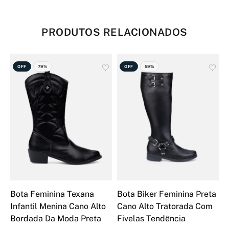
PRODUTOS RELACIONADOS
OFF
79%
OFF
59%
Bota Feminina Texana
Bota Biker Feminina Preta
B
Infantil Menina Cano Alto
Cano Alto Tratorada Com
C
Bordada Da Moda Preta
Fivelas Tendência
B