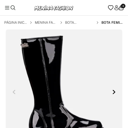
0
PÁGINA INICI
MENINA FAS
BOTA
BOTA FEMINI
AL
HION
NA INFANTIL
CANO ALTO
MONTARIA T
RATORADA V
ERNIZ MODA
PRETA