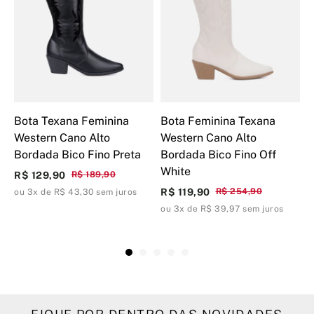
Bota Texana Feminina
Bota Feminina Texana
B
Western Cano Alto
Western Cano Alto
W
Bordada Bico Fino Preta
Bordada Bico Fino Off
B
White
R$ 129,90
R$ 189,90
R
R$ 119,90
R$ 254,90
ou 3x de R$ 43,30 sem juros
o
ou 3x de R$ 39,97 sem juros