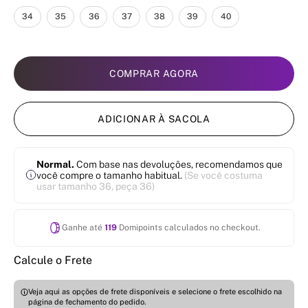
34
35
36
37
38
39
40
COMPRAR AGORA
ADICIONAR À SACOLA
Normal.
Com base nas devoluções, recomendamos que
você compre o tamanho habitual.
(Se você costuma
usar tamanho 36, peça 36)
Ganhe até
119
Domipoints calculados no checkout.
Calcule o Frete
Veja aqui as opções de frete disponíveis e selecione o frete escolhido na
página de fechamento do pedido.