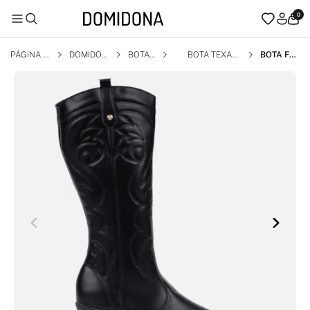
0
PÁGINA I
DOMIDON
BOTA
BOTA TEXAN
BOTA FE
NICIAL
A
A
MININA T
EXANA W
ESTERN
CANO AL
TO BORD
ADA BICO
FINO PRE
TA