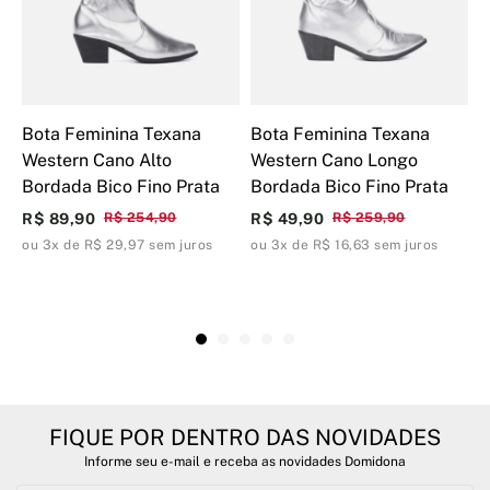
Bota Feminina Texana
Bota Feminina Texana
B
Western Cano Alto
Western Cano Longo
W
Bordada Bico Fino Prata
Bordada Bico Fino Prata
B
W
R$ 89,90
R$ 254,90
R$ 49,90
R$ 259,90
R
ou 3x de R$ 29,97 sem juros
ou 3x de R$ 16,63 sem juros
o
FIQUE POR DENTRO DAS NOVIDADES
Informe seu e-mail e receba as novidades Domidona