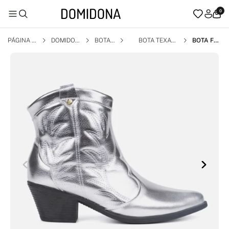
0
PÁGINA I
DOMIDON
BOTA
BOTA TEXAN
BOTA FE
NICIAL
A
A
MININA T
EXANA W
ESTERN
CANO CU
RTO BOR
DADA CO
NFORTÁV
EL PRATA