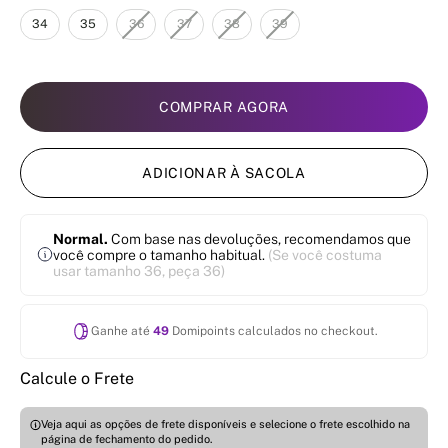
34
35
36
37
38
39
COMPRAR AGORA
ADICIONAR À SACOLA
Normal.
Com base nas devoluções, recomendamos que
você compre o tamanho habitual.
(Se você costuma
usar tamanho 36, peça 36)
Ganhe até
49
Domipoints calculados no checkout.
Calcule o Frete
Veja aqui as opções de frete disponíveis e selecione o frete escolhido na
página de fechamento do pedido.