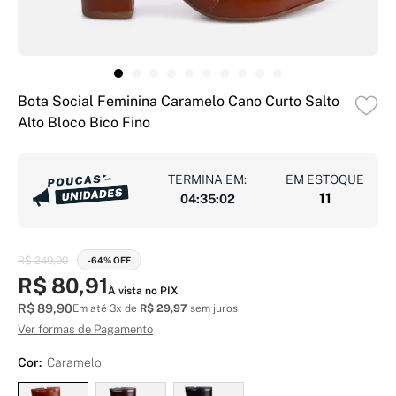
Bota Social Feminina Caramelo Cano Curto Salto
Alto Bloco Bico Fino
TERMINA EM:
EM ESTOQUE
11
04
:
35
:
01
R$ 249,90
-64% OFF
R$ 80,91
À vista no PIX
R$ 89,90
Em até 3x de
R$ 29,97
sem juros
Ver formas de Pagamento
Cor:
Caramelo