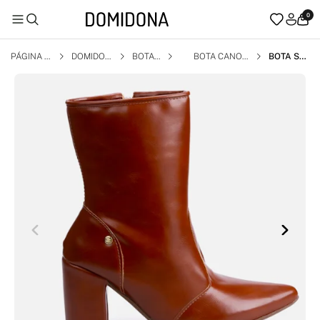
0
PÁGINA I
DOMIDON
BOTA
BOTA CANO
BOTA SO
NICIAL
A
CURTO
CIAL FEM
ININA CA
RAMELO
CANO CU
RTO SALT
O ALTO B
LOCO BIC
O FINO