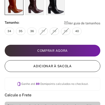
Tamanho:
Ver guia de tamanhos
34
35
36
37
38
39
40
COMPRAR AGORA
ADICIONAR À SACOLA
Ganhe até
89
Domipoints calculados no checkout.
Calcule o Frete