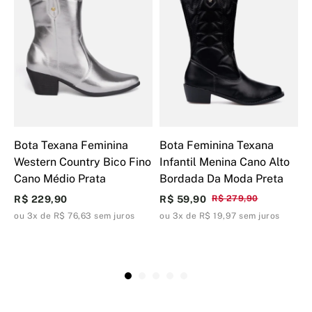
Bota Texana Feminina
Bota Feminina Texana
B
Western Country Bico Fino
Infantil Menina Cano Alto
W
Cano Médio Prata
Bordada Da Moda Preta
B
W
R$ 229,90
R$ 59,90
R$ 279,90
R
ou 3x de R$ 76,63 sem juros
ou 3x de R$ 19,97 sem juros
o