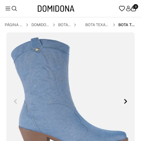
0
PÁGINA I
DOMIDON
BOTA
BOTA TEXAN
BOTA TE
NICIAL
A
A
XANA FE
MININA
WESTER
N COUNT
RY BORD
ADA CAN
O MÉDIO
MODA JE
ANS