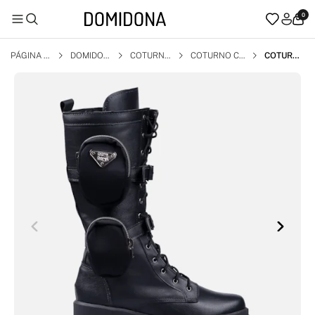
0
PÁGINA I
DOMIDON
COTURN
COTURNO CA
COTURN
NICIAL
A
O
NO ALTO
O COM B
OLSINHA
FEMININ
O TRATO
RADO CA
NO ALTO
PRETO