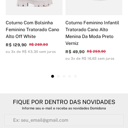
Coturno Com Bolsinha
Coturno Feminino Infantil
C
Feminino Tratorado Cano
Tratorado Cano Alto
T
Alto Off White
Menina Da Moda Preto
A
Verniz
R$ 129,90
R$ 269,90
R
R$ 49,90
R$ 259,90
ou 3x de R$ 43,30 sem juros
o
ou 3x de R$ 16,63 sem juros
FIQUE POR DENTRO DAS NOVIDADES
Informe seu e-mail e receba as novidades Domidona