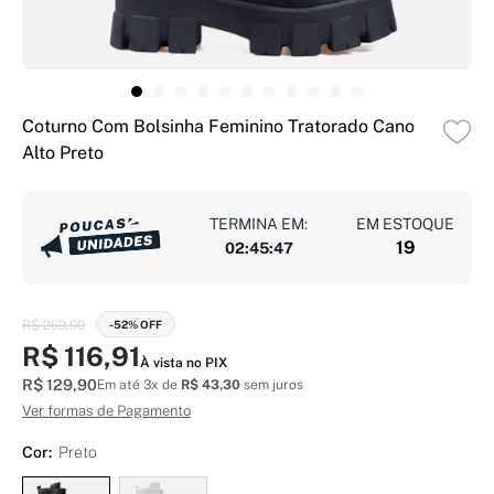
Coturno Com Bolsinha Feminino Tratorado Cano
Alto Preto
TERMINA EM:
EM ESTOQUE
19
02
:
45
:
46
R$ 269,90
-52% OFF
R$ 116,91
À vista no PIX
R$ 129,90
Em até 3x de
R$ 43,30
sem juros
Ver formas de Pagamento
Cor:
Preto