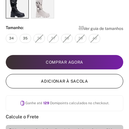
Tamanho:
Ver guia de tamanhos
34
35
36
37
38
39
40
COMPRAR AGORA
ADICIONAR À SACOLA
Ganhe até
129
Domipoints calculados no checkout.
Calcule o Frete