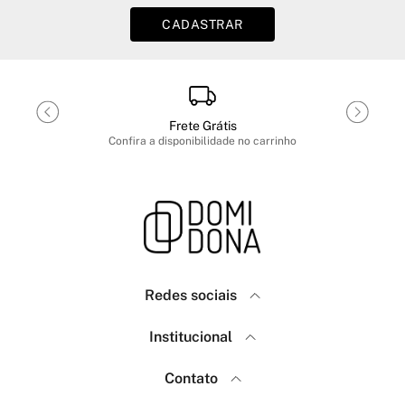
CADASTRAR
Frete Grátis
Confira a disponibilidade no carrinho
Redes sociais
Domidona
Institucional
Como Comprar
Política de Privacidade
Contato
Menina Fashion
Frete e Envio
(18) 99640-7623