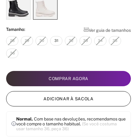
Tamanho:
Ver guia de tamanhos
28
29
30
31
32
33
34
35
36
COMPRAR AGORA
ADICIONAR À SACOLA
Normal.
Com base nas devoluções, recomendamos que
você compre o tamanho habitual.
(Se você costuma
usar tamanho 36, peça 36)