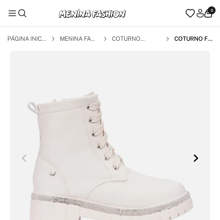
0
PÁGINA INICI
MENINA FAS
COTURNO
COTURNO FE
AL
HION
MININO INFA
NTIL TRATOR
ADO MENINA
TIRA DE STR
ASS OFF WHI
TE