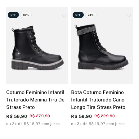
OFF
80%
OFF
74%
Coturno Feminino Infantil
Bota Coturno Feminino
B
Tratorado Menina Tira De
Infantil Tratorado Cano
I
Strass Preto
Longo Tira Strass Preto
S
R$ 56,90
R$ 279,90
R$ 59,90
R$ 229,90
R
ou 3x de R$ 18,97 sem juros
ou 3x de R$ 19,97 sem juros
o