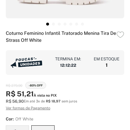
Coturno Feminino Infantil Tratorado Menina Tira De
Strass Off White
TERMINA EM:
EM ESTOQUE
1
12
:
12
:
21
R$ 279,90
-80% OFF
R$ 51,21
À vista no PIX
R$ 56,90
Em até 3x de
R$ 18,97
sem juros
Ver formas de Pagamento
Cor:
Off White