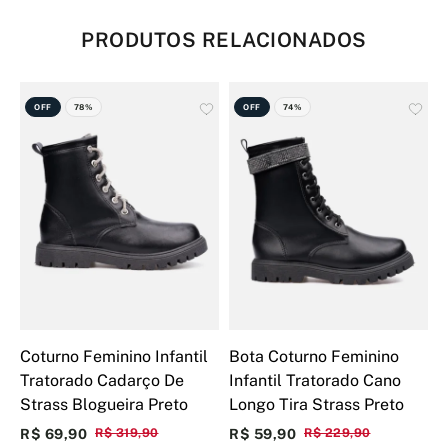
PRODUTOS RELACIONADOS
OFF
78%
OFF
74%
Coturno Feminino Infantil
Bota Coturno Feminino
C
Tratorado Cadarço De
Infantil Tratorado Cano
T
Strass Blogueira Preto
Longo Tira Strass Preto
S
R$ 69,90
R$ 319,90
R$ 59,90
R$ 229,90
R