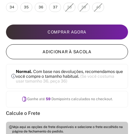
34
35
36
37
38
39
40
COMPRAR AGORA
ADICIONAR À SACOLA
Normal.
Com base nas devoluções, recomendamos que
você compre o tamanho habitual.
(Se você costuma
usar tamanho 36, peça 36)
Ganhe até
59
Domipoints calculados no checkout.
Calcule o Frete
Veja aqui as opções de frete disponíveis e selecione o frete escolhido na
página de fechamento do pedido.