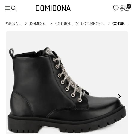
0
PÁGINA I
DOMIDON
COTURN
COTURNO CA
COTURN
NICIAL
A
O
NO CURTO
O FEMINI
NO TRAT
ORADO L
APELA E
CADARÇ
O COM S
TRASS T
ENDÊNCI
A PRETO