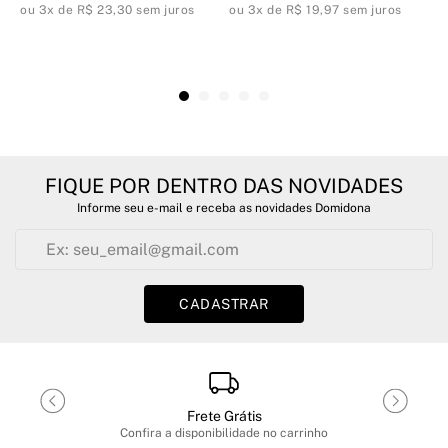
ou 3x de R$ 23,30 sem juros
ou 3x de R$ 19,97 sem juros
o
FIQUE POR DENTRO DAS NOVIDADES
Informe seu e-mail e receba as novidades Domidona
CADASTRAR
Frete Grátis
Confira a disponibilidade no carrinho