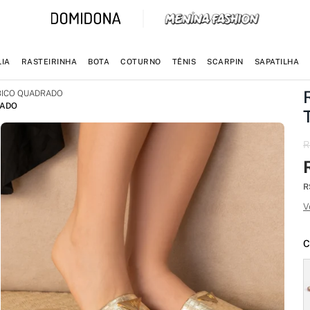
IA
RASTEIRINHA
BOTA
COTURNO
TÊNIS
SCARPIN
SAPATILHA
BICO QUADRADO
RADO
R
R
V
C