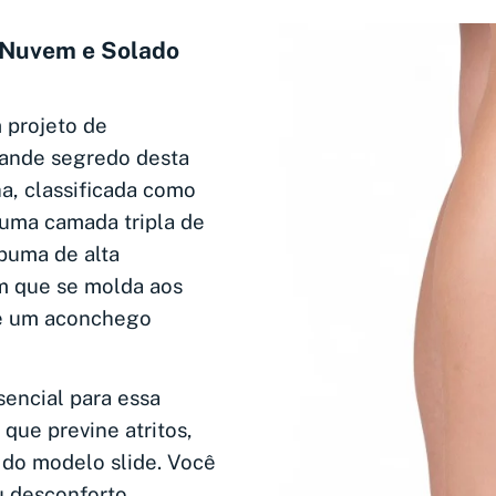
a Nuvem e Solado
 projeto de
rande segredo desta
ha, classificada como
 uma camada tripla de
puma de alta
m que se molda aos
ce um aconchego
sencial para essa
que previne atritos,
 do modelo slide. Você
u desconforto.