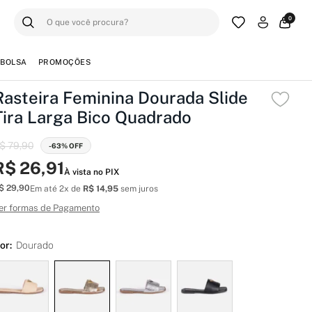
0
BOLSA
PROMOÇÕES
Rasteira Feminina Dourada Slide
Tira Larga Bico Quadrado
$ 79,90
-63% OFF
R$ 26,91
À vista no PIX
$ 29,90
Em até 2x de
R$ 14,95
sem juros
er formas de Pagamento
or:
Dourado