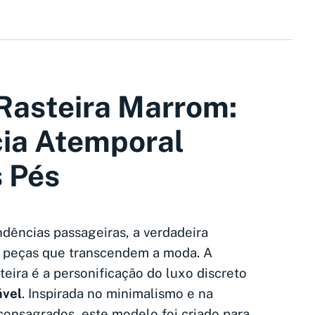
Rasteira Marrom:
cia Atemporal
 Pés
dências passageiras, a verdadeira
m peças que transcendem a moda. A
eira é a personificação do luxo discreto
ável
. Inspirada no minimalismo e na
consagrados, este modelo foi criado para