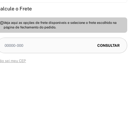
alcule o Frete
Veja aqui as opções de frete disponíveis e selecione o frete escolhido na
página de fechamento do pedido.
ão sei meu CEP