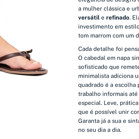
a mulher clássica e u
versátil
e
refinado
. E
investimento em estil
tom marrom com um de
Cada detalhe foi pens
O cabedal em napa sin
sofisticado que remet
minimalista adiciona u
quadrado é a escolha 
trabalho informais at
especial. Leve, prática
que é possível unir co
Garanta já a sua e sin
no seu dia a dia.