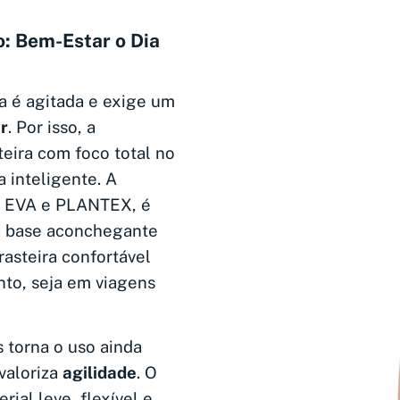
: Bem-Estar o Dia
 é agitada e exige um
r
. Por isso, a
eira com foco total no
a inteligente. A
e EVA e PLANTEX, é
a base aconchegante
rasteira confortável
to, seja em viagens
 torna o uso ainda
 valoriza
agilidade
. O
ial leve, flexível e,