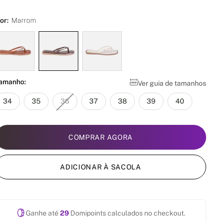
or:
Marrom
amanho:
Ver guia de tamanhos
34
35
36
37
38
39
40
COMPRAR AGORA
ADICIONAR À SACOLA
Ganhe até
29
Domipoints calculados no checkout.