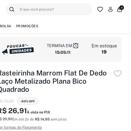
0
BOLSA
PROMOÇÕES
Em estoque
TERMINA EM:
19
15
:
05
:
10
Rasteirinha Marrom Flat De Dedo
Laço Metalizado Plana Bico
Quadrado
$ 79,90
-63% OFF
R$ 26,91
À vista no PIX
$ 29,90
Em até 2x de
R$ 14,95
sem juros
er formas de Pagamento