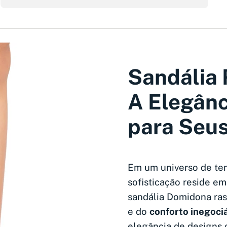
Sandália 
A Elegân
para Seus
Em um universo de ten
sofisticação reside e
sandália Domidona rast
e do
conforto inegoci
elegância de designs 