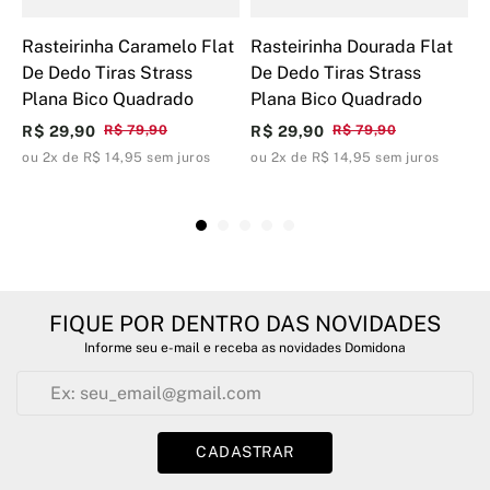
Rasteirinha Caramelo Flat
Rasteirinha Dourada Flat
R
De Dedo Tiras Strass
De Dedo Tiras Strass
D
Plana Bico Quadrado
Plana Bico Quadrado
B
R$ 29,90
R$ 79,90
R$ 29,90
R$ 79,90
R
ou 2x de R$ 14,95 sem juros
ou 2x de R$ 14,95 sem juros
o
FIQUE POR DENTRO DAS NOVIDADES
Informe seu e-mail e receba as novidades Domidona
CADASTRAR