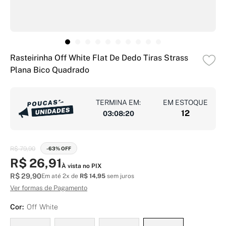
Rasteirinha Off White Flat De Dedo Tiras Strass
Plana Bico Quadrado
TERMINA EM:
EM ESTOQUE
12
03
:
08
:
19
R$ 79,90
-63% OFF
R$ 26,91
À vista no PIX
R$ 29,90
Em até 2x de
R$ 14,95
sem juros
Ver formas de Pagamento
Cor:
Off White