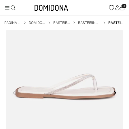
0
PÁGINA I
DOMIDON
RASTEIRI
RASTEIRINH
RASTEIRI
NICIAL
A
NHA
A BICO QUAD
NHA OFF
RADO
WHITE FL
AT DE DE
DO TIRAS
STRASS
PLANA BI
CO QUAD
RADO