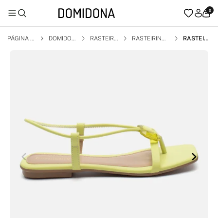
0
PÁGINA I
DOMIDON
RASTEIRI
RASTEIRINH
RASTEIRI
NICIAL
A
NHA
A BICO QUAD
NHA SAN
RADO
DÁLIA FE
MININA C
OM PEDR
ARIA TIR
A ELASTI
CA VERD
E