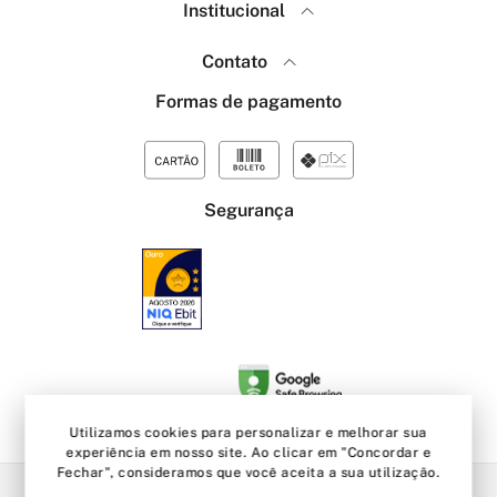
Institucional
Como Comprar
Política de Privacidade
Contato
Menina Fashion
Frete e Envio
(18) 99640-7623
Formas de pagamento
Trocas e Devoluções
(18) 99767-7463
Sobre a marca Menina Fashion
atendimento@domidona.com.br
Sobre a marca Domidona Shoes
Segunda a sexta, das 8:00 as 18:00
Como medir o pé e comprar o número correto do sapato
Rua Tiradentes, 2457 - Monte Lí­bano Birigui/SP - CEP: 16202-072
Atacado
Segurança
Utilizamos cookies para personalizar e melhorar sua
experiência em nosso site. Ao clicar em "Concordar e
Fechar", consideramos que você aceita a sua utilização.