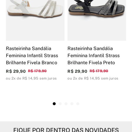
Rasteirinha Sandália
Rasteirinha Sandália
S
Feminina Infantil Strass
Feminina Infantil Strass
F
Brilhante Fivela Branco
Brilhante Fivela Preto
S
C
R$ 29,90
R$ 179,90
R$ 29,90
R$ 179,90
R
ou 2x de R$ 14,95 sem juros
ou 2x de R$ 14,95 sem juros
o
FIQUE POR DENTRO DAS NOVIDADES