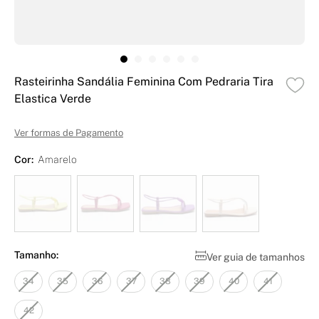
Rasteirinha Sandália Feminina Com Pedraria Tira
Elastica Verde
Ver formas de Pagamento
Cor:
Amarelo
Tamanho:
Ver guia de tamanhos
34
35
36
37
38
39
40
41
42