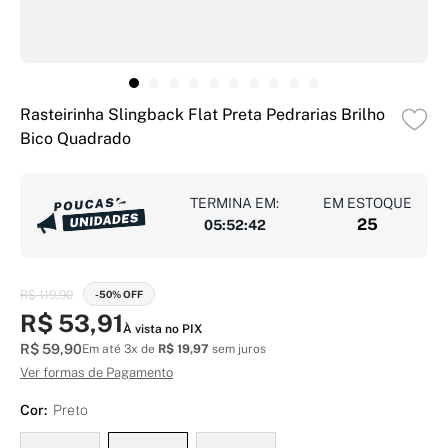
Rasteirinha Slingback Flat Preta Pedrarias Brilho
Bico Quadrado
TERMINA EM:
EM ESTOQUE
25
05
:
52
:
41
R$ 119,90
-50% OFF
R$ 53,91
À vista no PIX
R$ 59,90
Em até 3x de
R$ 19,97
sem juros
Ver formas de Pagamento
Cor:
Preto