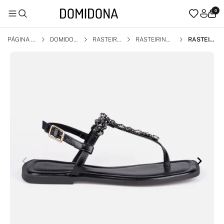
0
PÁGINA I
DOMIDON
RASTEIRI
RASTEIRINH
RASTEIRI
NICIAL
A
NHA
A BICO QUAD
NHA SLIN
RADO
GBACK F
LAT PRET
A PEDRA
RIAS BRIL
HO BICO
QUADRA
DO