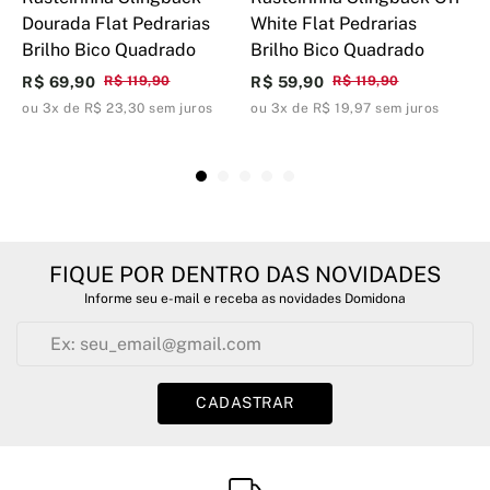
Dourada Flat Pedrarias
White Flat Pedrarias
D
Brilho Bico Quadrado
Brilho Bico Quadrado
B
R$ 69,90
R$ 119,90
R$ 59,90
R$ 119,90
R
ou 3x de R$ 23,30 sem juros
ou 3x de R$ 19,97 sem juros
o
FIQUE POR DENTRO DAS NOVIDADES
Informe seu e-mail e receba as novidades Domidona
CADASTRAR