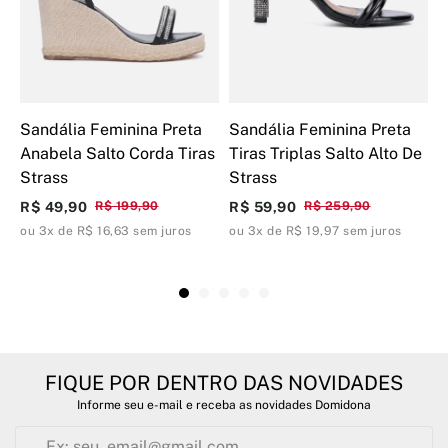
Sandália Feminina Preta
Sandália Feminina Preta
S
Anabela Salto Corda Tiras
Tiras Triplas Salto Alto De
D
Strass
Strass
D
R$ 49,90
R$ 199,90
R$ 59,90
R$ 259,90
R
ou 3x de R$ 16,63 sem juros
ou 3x de R$ 19,97 sem juros
o
FIQUE POR DENTRO DAS NOVIDADES
Informe seu e-mail e receba as novidades Domidona