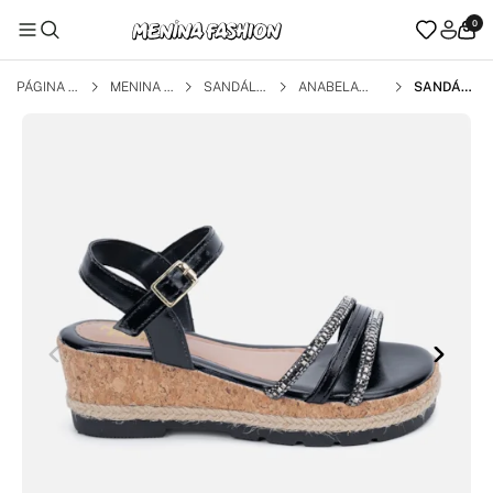
0
PÁGINA I
MENINA F
SANDÁLI
ANABELA
SANDÁLI
NICIAL
ASHION
AS
A ANABE
LA INFAN
TIL PRET
A TIRAS T
RIPLAS D
E STRAS
S