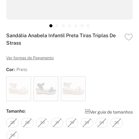
Sandália Anabela Infantil Preta Tiras Triplas De
Strass
Ver formas de Pagamento
Cor:
Preto
Tamanho:
Ver guia de tamanhos
28
29
30
31
32
33
34
35
36