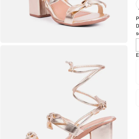
P
D
s
E