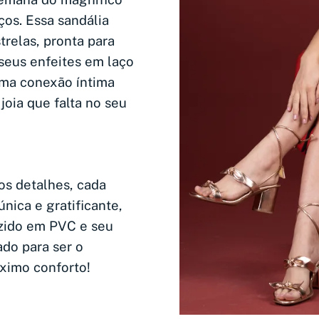
ços. Essa sandália
trelas, pronta para
 seus enfeites em laço
uma conexão íntima
joia que falta no seu
s detalhes, cada
única e gratificante,
uzido em PVC e seu
do para ser o
áximo conforto!