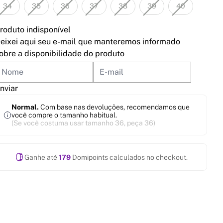
34
35
36
37
38
39
40
roduto indisponível
eixei aqui seu e-mail que manteremos informado
obre a disponibilidade do produto
nviar
Normal.
Com base nas devoluções, recomendamos que
você compre o tamanho habitual.
(Se você costuma usar tamanho 36, peça 36)
Ganhe até
179
Domipoints calculados no checkout.