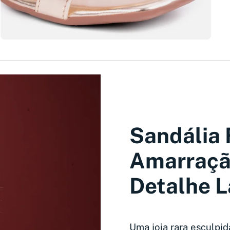
Sandália 
Amarraçã
Detalhe L
Uma joia rara esculpi