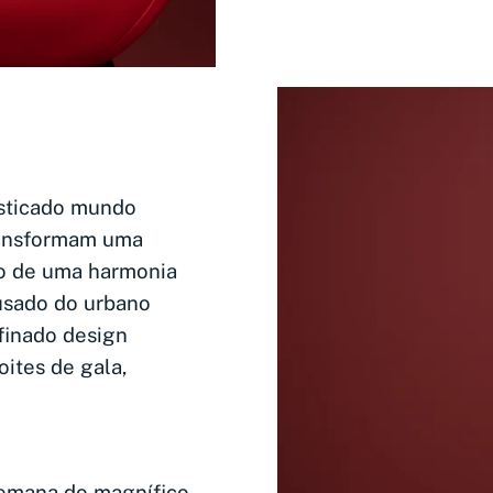
isticado mundo
ransformam uma
io de uma harmonia
ousado do urbano
finado design
oites de gala,
 emana do magnífico