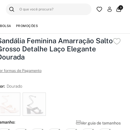
0
BOLSA
PROMOÇÕES
Sandália Feminina Amarração Salto
Grosso Detalhe Laço Elegante
Dourada
er formas de Pagamento
or:
Dourado
amanho:
Ver guia de tamanhos