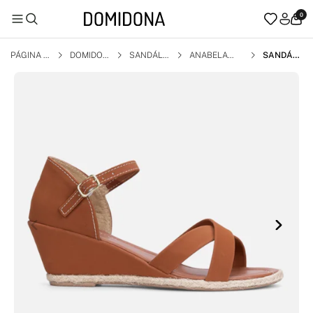
0
PÁGINA I
DOMIDON
SANDÁLI
ANABELA
SANDÁLI
NICIAL
A
A
A FEMINI
NA CARA
MELO AN
ABELA C
ASUAL T
RASEIRA
FECHAD
A