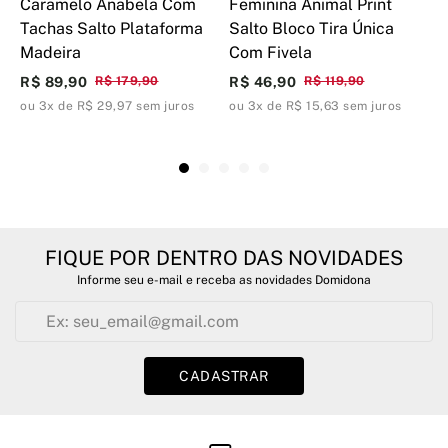
Caramelo Anabela Com
Feminina Animal Print
C
Tachas Salto Plataforma
Salto Bloco Tira Única
C
Madeira
Com Fivela
R
R$ 89,90
R$ 179,90
R$ 46,90
R$ 119,90
o
ou 3x de R$ 29,97 sem juros
ou 3x de R$ 15,63 sem juros
FIQUE POR DENTRO DAS NOVIDADES
Informe seu e-mail e receba as novidades Domidona
CADASTRAR