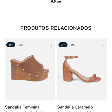
6,5 cm
PRODUTOS RELACIONADOS
OFF
50%
OFF
61%
Sandália Feminina
Sandália Caramelo
S