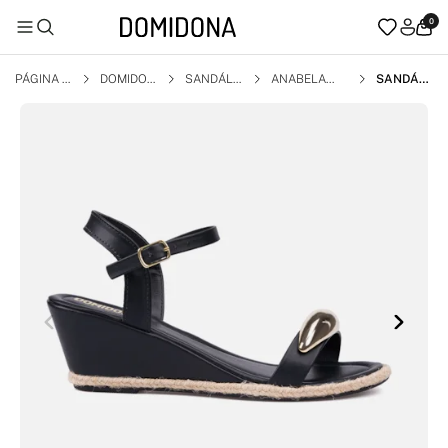
0
PÁGINA I
DOMIDON
SANDÁLI
ANABELA
SANDÁLI
NICIAL
A
A
A FEMINI
NA COM
SALTO A
NABELA
E BICO A
MENDOA
DO PRET
A