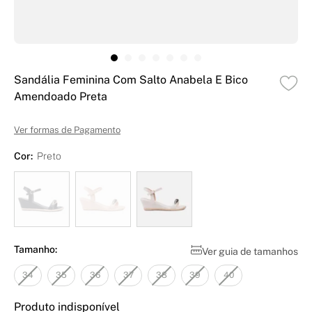
Sandália Feminina Com Salto Anabela E Bico
Amendoado Preta
Ver formas de Pagamento
Cor:
Preto
Tamanho:
Ver guia de tamanhos
34
35
36
37
38
39
40
Produto indisponível