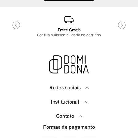
Frete Grátis
Confira a disponibilidade no carrinho
Redes sociais
Domidona
Institucional
Como Comprar
Política de Privacidade
Contato
Menina Fashion
Frete e Envio
(18) 99640-7623
Formas de pagamento
Trocas e Devoluções
(18) 99767-7463
Sobre a marca Menina Fashion
atendimento@domidona.com.br