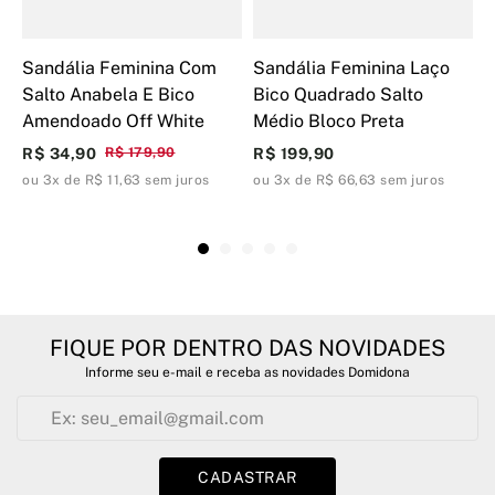
Sandália Feminina Com
Sandália Feminina Laço
S
Salto Anabela E Bico
Bico Quadrado Salto
A
Amendoado Off White
Médio Bloco Preta
S
R$ 34,90
R$ 179,90
R$ 199,90
R
ou 3x de R$ 11,63 sem juros
ou 3x de R$ 66,63 sem juros
o
FIQUE POR DENTRO DAS NOVIDADES
Informe seu e-mail e receba as novidades Domidona
CADASTRAR