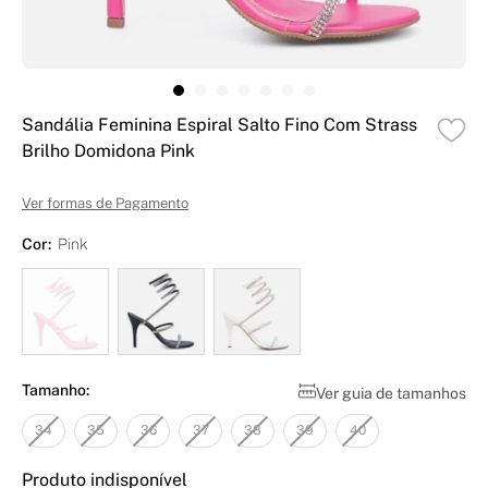
Sandália Feminina Espiral Salto Fino Com Strass
Brilho Domidona Pink
Ver formas de Pagamento
Cor:
Pink
Tamanho:
Ver guia de tamanhos
34
35
36
37
38
39
40
Produto indisponível