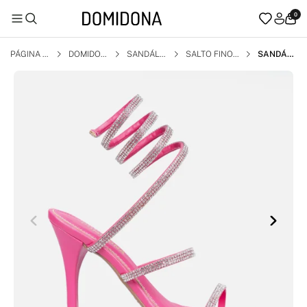
0
PÁGINA I
DOMIDON
SANDÁLI
SALTO FINO
SANDÁLI
NICIAL
A
A
A FEMINI
NA ESPIR
AL SALT
O FINO C
OM STRA
SS BRILH
O DOMID
ONA PIN
K