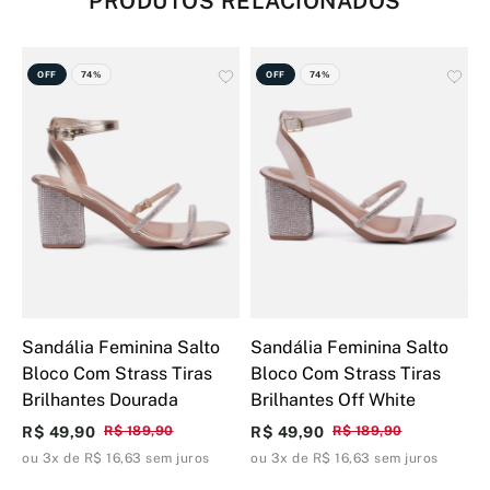
PRODUTOS RELACIONADOS
OFF
74%
OFF
74%
Sandália Feminina Salto
Sandália Feminina Salto
S
Bloco Com Strass Tiras
Bloco Com Strass Tiras
B
Brilhantes Dourada
Brilhantes Off White
B
R$ 49,90
R$ 189,90
R$ 49,90
R$ 189,90
R
ou 3x de R$ 16,63 sem juros
ou 3x de R$ 16,63 sem juros
o