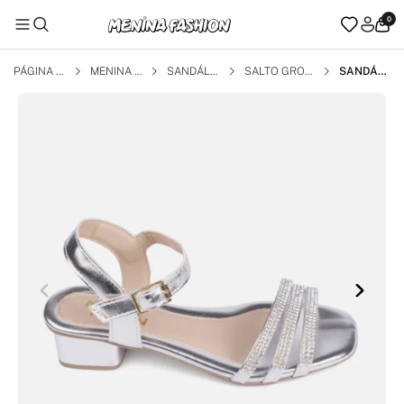
0
PÁGINA I
MENINA F
SANDÁLI
SALTO GROS
SANDÁLI
NICIAL
ASHION
AS
SO
A FEMINI
NA INFAN
TIL TIRAS
COM STR
ASS SAL
TO CURT
O BLOCO
PRATA