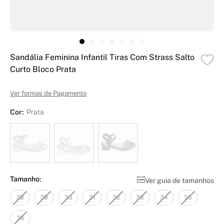
Sandália Feminina Infantil Tiras Com Strass Salto
Curto Bloco Prata
Ver formas de Pagamento
Cor:
Prata
Tamanho:
Ver guia de tamanhos
28
29
30
31
32
33
34
35
36