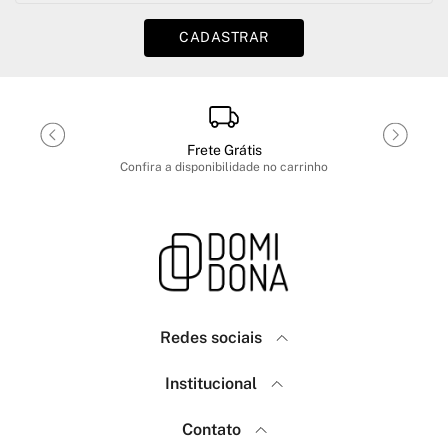
CADASTRAR
Frete Grátis
Confira a disponibilidade no carrinho
Redes sociais
Domidona
Institucional
Como Comprar
Política de Privacidade
Contato
Menina Fashion
Frete e Envio
(18) 99640-7623