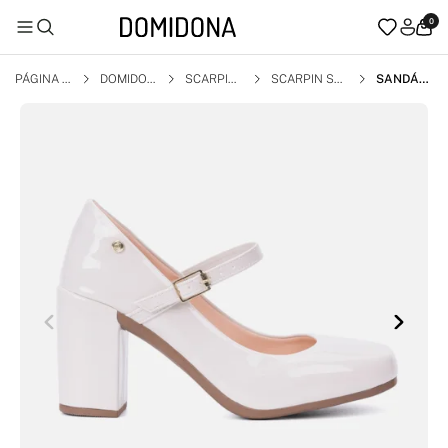
0
PÁGINA I
DOMIDON
SCARPIN
SCARPIN SAL
SANDÁLI
NICIAL
A
TO BLOCO
A FEMINI
NA MARY
JANE SAL
TO BLOC
O GROSS
O BICO Q
UADRAD
O OFF W
HITE VER
NIZ