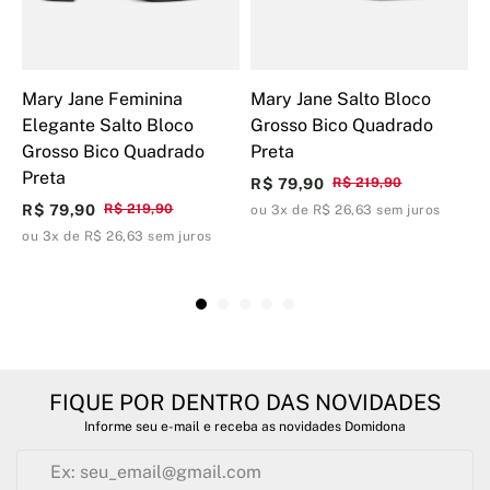
Mary Jane Feminina
Mary Jane Salto Bloco
S
Elegante Salto Bloco
Grosso Bico Quadrado
B
Grosso Bico Quadrado
Preta
M
Preta
R$ 79,90
R$ 219,90
R
R$ 79,90
R$ 219,90
ou 3x de R$ 26,63 sem juros
o
ou 3x de R$ 26,63 sem juros
FIQUE POR DENTRO DAS NOVIDADES
Informe seu e-mail e receba as novidades Domidona