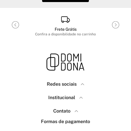
Frete Grátis
Confira a disponibilidade no carrinho
Redes sociais
Domidona
Institucional
Como Comprar
Política de Privacidade
Contato
Menina Fashion
Frete e Envio
(18) 99640-7623
Formas de pagamento
Trocas e Devoluções
(18) 99767-7463
Sobre a marca Menina Fashion
atendimento@domidona.com.br