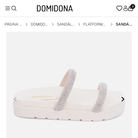
0
PÁGINA I
DOMIDON
SANDÁLI
FLATFORM
SANDÁLI
NICIAL
A
A
A FEMINI
NA PAPE
TE FLATF
ORM CO
M TIRAS
DE STRA
SS MODA
OFF WHIT
E