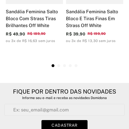
Sandália Feminina Salto
Sandália Feminina Salto
S
Bloco Com Strass Tiras
Bloco E Tiras Finas Em
F
Brilhantes Off White
Strass Off White
D
R$ 49,90
R$ 189,90
R$ 39,90
R$ 199,90
R
ou 3x de R$ 16,63 sem juros
ou 3x de R$ 13,30 sem juros
o
FIQUE POR DENTRO DAS NOVIDADES
Informe seu e-mail e receba as novidades Domidona
CADASTRAR