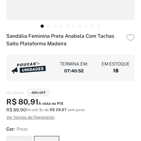
Sandália Feminina Preta Anabela Com Tachas
Salto Plataforma Madeira
TERMINA EM:
EM ESTOQUE
18
07
:
40
:
51
R$ 179,90
-50% OFF
R$ 80,91
À vista no PIX
R$ 89,90
Em até 3x de
R$ 29,97
sem juros
Ver formas de Pagamento
Cor:
Preto