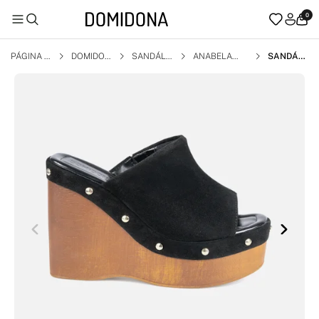
0
PÁGINA I
DOMIDON
SANDÁLI
ANABELA
SANDÁLI
NICIAL
A
A
A FEMINI
NA PRET
A ANABE
LA COM T
ACHAS S
ALTO PLA
TAFORM
A MADEI
RA