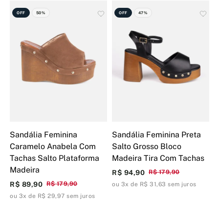
OFF
50%
OFF
47%
Sandália Feminina
Sandália Feminina Preta
S
Caramelo Anabela Com
Salto Grosso Bloco
W
Tachas Salto Plataforma
Madeira Tira Com Tachas
M
Madeira
R$ 94,90
R$ 179,90
R
R$ 89,90
R$ 179,90
ou 3x de R$ 31,63 sem juros
o
ou 3x de R$ 29,97 sem juros