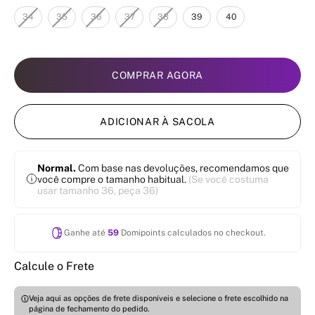
34
35
36
37
38
39
40
COMPRAR AGORA
ADICIONAR À SACOLA
Normal.
Com base nas devoluções, recomendamos que
você compre o tamanho habitual.
(Se você costuma
usar tamanho 36, peça 36)
Ganhe até
59
Domipoints calculados no checkout.
Calcule o Frete
Veja aqui as opções de frete disponíveis e selecione o frete escolhido na
página de fechamento do pedido.