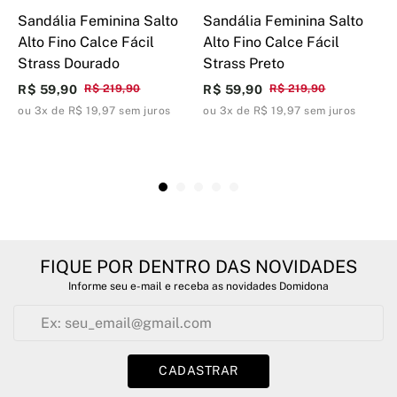
Sandália Feminina Salto
Sandália Feminina Salto
S
Alto Fino Calce Fácil
Alto Fino Calce Fácil
T
Strass Dourado
Strass Preto
S
O
R$ 59,90
R$ 219,90
R$ 59,90
R$ 219,90
R
ou 3x de R$ 19,97 sem juros
ou 3x de R$ 19,97 sem juros
o
FIQUE POR DENTRO DAS NOVIDADES
Informe seu e-mail e receba as novidades Domidona
CADASTRAR