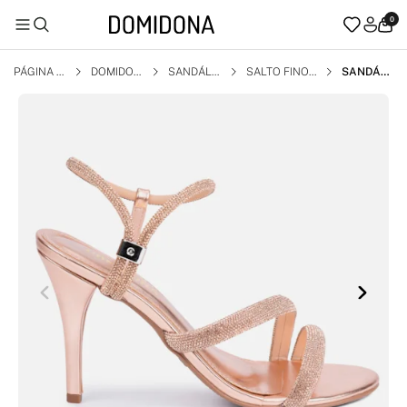
0
PÁGINA I
DOMIDON
SANDÁLI
SALTO FINO
SANDÁLI
NICIAL
A
A
A FEMINI
NA SALT
O ALTO FI
NO CALC
E FÁCIL S
TRASS C
OBRE