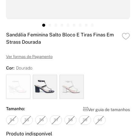
Sandália Feminina Salto Bloco E Tiras Finas Em
Strass Dourada
Ver formas de Pagamento
Cor:
Dourado
Tamanho:
Ver guia de tamanhos
34
35
36
37
38
39
40
Produto indisponível