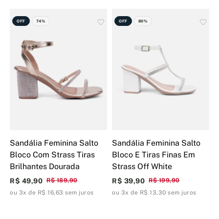
OFF
74%
OFF
80%
Sandália Feminina Salto
Sandália Feminina Salto
S
Bloco Com Strass Tiras
Bloco E Tiras Finas Em
B
Brilhantes Dourada
Strass Off White
S
R$ 49,90
R$ 189,90
R$ 39,90
R$ 199,90
R
ou 3x de R$ 16,63 sem juros
ou 3x de R$ 13,30 sem juros
o