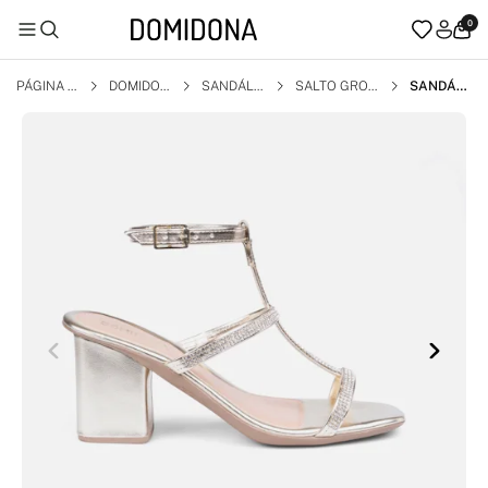
0
PÁGINA I
DOMIDON
SANDÁLI
SALTO GROS
SANDÁLI
NICIAL
A
A
SO
A FEMINI
NA SALT
O BLOCO
E TIRAS F
INAS EM
STRASS
DOURAD
A