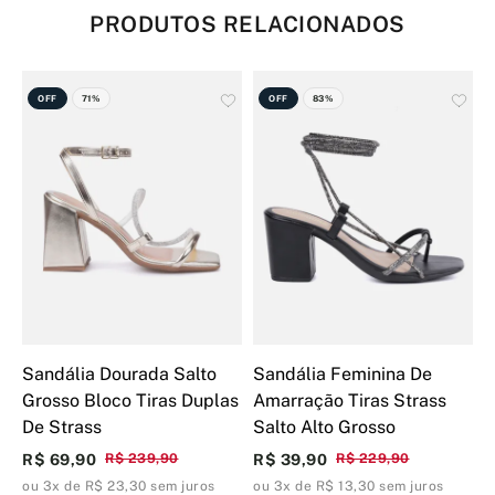
PRODUTOS RELACIONADOS
OFF
71%
OFF
83%
Sandália Dourada Salto
Sandália Feminina De
S
Grosso Bloco Tiras Duplas
Amarração Tiras Strass
B
De Strass
Salto Alto Grosso
B
R$ 69,90
R$ 239,90
R$ 39,90
R$ 229,90
R
ou 3x de R$ 23,30 sem juros
ou 3x de R$ 13,30 sem juros
o