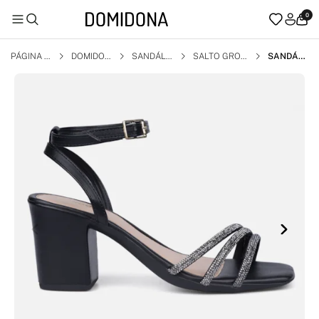
0
PÁGINA I
DOMIDON
SANDÁLI
SALTO GROS
SANDÁLI
NICIAL
A
A
SO
A FEMINI
NA SALT
O BLOCO
GROSSO
TIRAS ST
RASS BRI
LHO PRE
TO