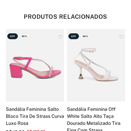
PRODUTOS RELACIONADOS
OFF
90%
OFF
60%
Sandália Feminina Salto
Sandália Feminina Off
S
Bloco Tira De Strass Curva
White Salto Alto Taça
W
Luxo Rosa
Dourado Metalizado Tira
D
Fina Com Strass
Q