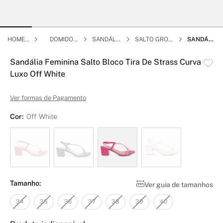
HOME
DOMIDON
SANDÁLI
SALTO GROS
SANDÁLI
A
A
SO
A FEMINI
NA SALT
Sandália Feminina Salto Bloco Tira De Strass Curva
O BLOCO
Luxo Off White
TIRA DE S
TRASS C
URVA LU
Ver formas de Pagamento
XO OFF W
HITE
Cor:
Off White
Tamanho:
Ver guia de tamanhos
34
35
36
37
38
39
40