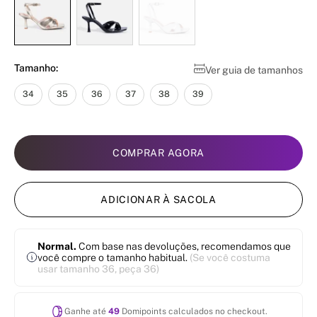
Tamanho:
Ver guia de tamanhos
34
35
36
37
38
39
COMPRAR AGORA
ADICIONAR À SACOLA
Normal.
Com base nas devoluções, recomendamos que
você compre o tamanho habitual.
(Se você costuma
usar tamanho 36, peça 36)
Ganhe até
49
Domipoints calculados no checkout.