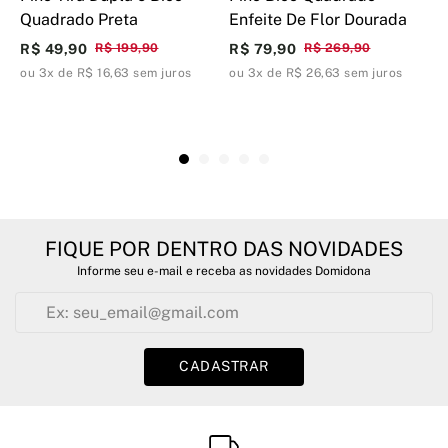
Quadrado Preta
Enfeite De Flor Dourada
D
Q
R$ 49,90
R$ 199,90
R$ 79,90
R$ 269,90
R
ou 3x de R$ 16,63 sem juros
ou 3x de R$ 26,63 sem juros
o
FIQUE POR DENTRO DAS NOVIDADES
Informe seu e-mail e receba as novidades Domidona
CADASTRAR