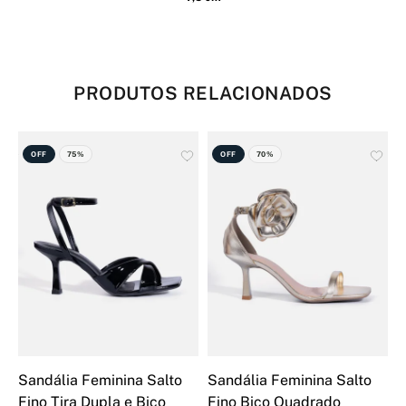
PRODUTOS RELACIONADOS
OFF
75%
OFF
70%
Sandália Feminina Salto
Sandália Feminina Salto
S
Fino Tira Dupla e Bico
Fino Bico Quadrado
W