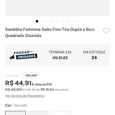
Sandália Feminina Salto Fino Tira Dupla e Bico
Quadrado Dourada
TERMINA EM:
EM ESTOQUE
24
05
:
31
:
22
R$ 199,90
-75% OFF
R$ 44,91
À vista no PIX
R$ 49,90
Em até 3x de
R$ 16,63
sem juros
Ver formas de Pagamento
Cor:
Dourado