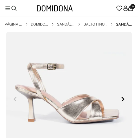
0
PÁGINA I
DOMIDON
SANDÁLI
SALTO FINO
SANDÁLI
NICIAL
A
A
A FEMINI
NA SALT
O FINO TI
RA DUPL
A E BICO
QUADRA
DO DOUR
ADA