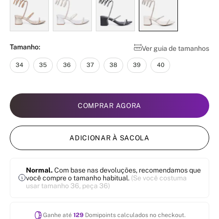
Tamanho:
Ver guia de tamanhos
34
35
36
37
38
39
40
COMPRAR AGORA
ADICIONAR À SACOLA
Normal.
Com base nas devoluções, recomendamos que
você compre o tamanho habitual.
(Se você costuma
usar tamanho 36, peça 36)
Ganhe até
129
Domipoints calculados no checkout.