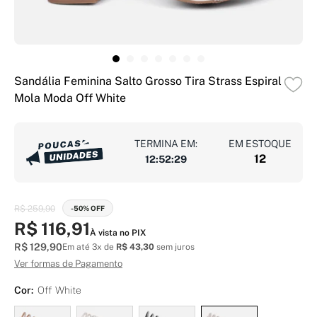
Sandália Feminina Salto Grosso Tira Strass Espiral
Mola Moda Off White
TERMINA EM:
EM ESTOQUE
12
12
:
52
:
28
R$ 259,90
-50% OFF
R$ 116,91
À vista no PIX
R$ 129,90
Em até 3x de
R$ 43,30
sem juros
Ver formas de Pagamento
Cor:
Off White