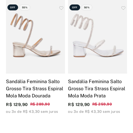
OFF
55%
OFF
50%
Sandália Feminina Salto
Sandália Feminina Salto
S
Grosso Tira Strass Espiral
Grosso Tira Strass Espiral
G
Mola Moda Dourada
Mola Moda Prata
M
R$ 129,90
R$ 289,90
R$ 129,90
R$ 259,90
R
ou 3x de R$ 43,30 sem juros
ou 3x de R$ 43,30 sem juros
o