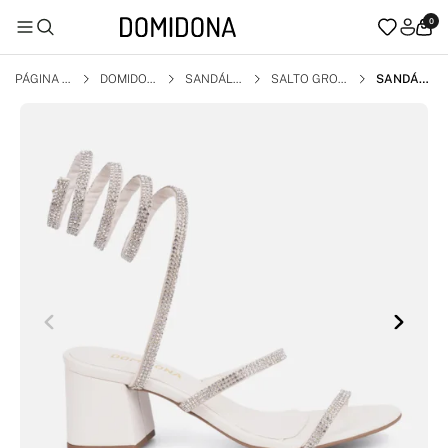
0
PÁGINA I
DOMIDON
SANDÁLI
SALTO GROS
SANDÁLI
NICIAL
A
A
SO
A FEMINI
NA SALT
O GROSS
O TIRA ST
RASS ES
PIRAL M
OLA MOD
A OFF W
HITE