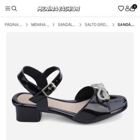
0
PÁGINA I
MENINA F
SANDÁLI
SALTO GROS
SANDÁLI
NICIAL
ASHION
AS
SO
A FEMINI
NA SALT
O INFANT
IL LAÇO D
E STRAS
S BRILHA
NTE PRAT
A