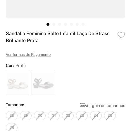
Sandália Feminina Salto Infantil Laço De Strass
Brilhante Prata
Ver formas de Pagamento
Cor:
Preto
Tamanho:
Ver guia de tamanhos
28
29
30
31
32
33
34
35
36