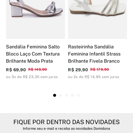
Sandália Feminina Salto
Rasteirinha Sandália
R
Bloco Laço Com Textura
Feminina Infantil Strass
F
Brilhante Moda Prata
Brilhante Fivela Branco
B
R$ 69,90
R$ 149,90
R$ 29,90
R$ 179,90
R
ou 3x de R$ 23,30 sem juros
ou 2x de R$ 14,95 sem juros
o
FIQUE POR DENTRO DAS NOVIDADES
Informe seu e-mail e receba as novidades Domidona