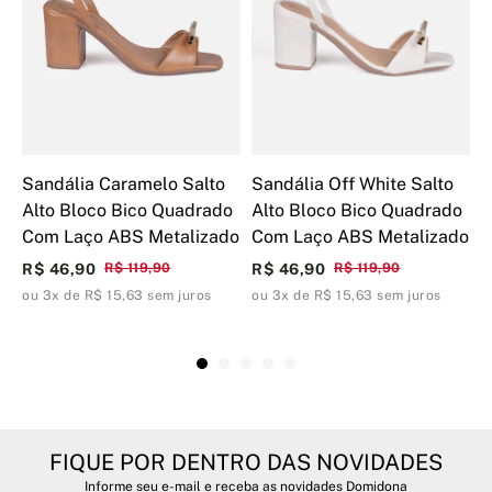
Sandália Caramelo Salto
Sandália Off White Salto
B
Alto Bloco Bico Quadrado
Alto Bloco Bico Quadrado
F
Com Laço ABS Metalizado
Com Laço ABS Metalizado
A
R$ 46,90
R$ 119,90
R$ 46,90
R$ 119,90
R
ou 3x de R$ 15,63 sem juros
ou 3x de R$ 15,63 sem juros
o
FIQUE POR DENTRO DAS NOVIDADES
Informe seu e-mail e receba as novidades Domidona