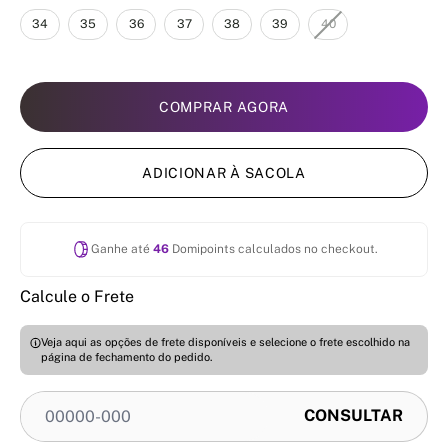
34
35
36
37
38
39
40
COMPRAR AGORA
ADICIONAR À SACOLA
Ganhe até
46
Domipoints calculados no checkout.
Calcule o Frete
Veja aqui as opções de frete disponíveis e selecione o frete escolhido na
página de fechamento do pedido.