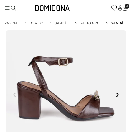
0
PÁGINA I
DOMIDON
SANDÁLI
SALTO GROS
SANDÁLI
NICIAL
A
A
SO
A MARRO
M SALTO
ALTO BL
OCO BICO
QUADRA
DO COM
LAÇO AB
S METALI
ZADO