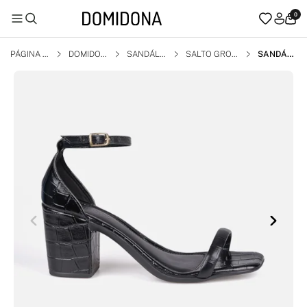
0
PÁGINA I
DOMIDON
SANDÁLI
SALTO GROS
SANDÁLI
NICIAL
A
A
SO
A PRETA
FEMININ
A ANIMA
L PRINT S
ALTO BL
OCO TIRA
ÚNICA CO
M FIVELA