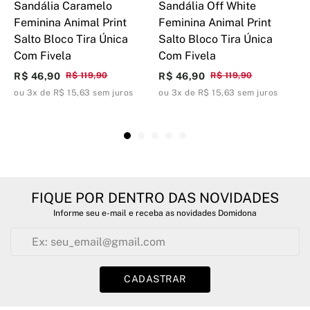
Sandália Caramelo
Sandália Off White
S
Feminina Animal Print
Feminina Animal Print
S
Salto Bloco Tira Única
Salto Bloco Tira Única
M
Com Fivela
Com Fivela
T
R$ 46,90
R$ 119,90
R$ 46,90
R$ 119,90
R
ou 3x de R$ 15,63 sem juros
ou 3x de R$ 15,63 sem juros
o
FIQUE POR DENTRO DAS NOVIDADES
Informe seu e-mail e receba as novidades Domidona
CADASTRAR