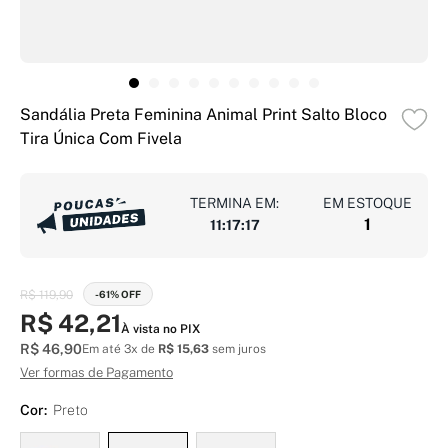
Sandália Preta Feminina Animal Print Salto Bloco
Tira Única Com Fivela
TERMINA EM:
EM ESTOQUE
1
11
:
17
:
16
R$ 119,90
-61% OFF
R$ 42,21
À vista no PIX
R$ 46,90
Em até 3x de
R$ 15,63
sem juros
Ver formas de Pagamento
Cor:
Preto