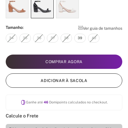
Tamanho:
Ver guia de tamanhos
34
35
36
37
38
39
40
COMPRAR AGORA
ADICIONAR À SACOLA
Ganhe até
46
Domipoints calculados no checkout.
Calcule o Frete