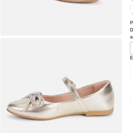
P
D
s
E