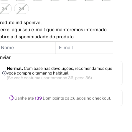
35
36
roduto indisponível
eixei aqui seu e-mail que manteremos informado
obre a disponibilidade do produto
nviar
Normal.
Com base nas devoluções, recomendamos que
você compre o tamanho habitual.
(Se você costuma usar tamanho 36, peça 36)
Ganhe até
139
Domipoints calculados no checkout.