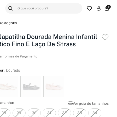
0
ROMOÇÕES
Sapatilha Dourada Menina Infantil
Bico Fino E Laço De Strass
er formas de Pagamento
or:
Dourado
amanho:
Ver guia de tamanhos
28
29
30
31
32
33
34