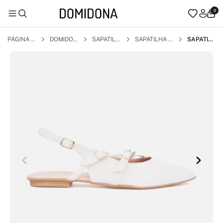
0
PÁGINA I
DOMIDON
SAPATILH
SAPATILHA S
SAPATIL
NICIAL
A
A
LINGBACK
HA FEMI
NINA SLI
NGBACK
BICO FIN
O VERNIZ
TIRAS E F
IVELA OF
F WHITE