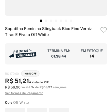
Sapatilha Feminina Slingback Bico Fino Verniz
Tiras E Fivela Off White
TERMINA EM:
EM ESTOQUE
14
01
:
38
:
43
R$ 179,90
-68% OFF
R$ 51,21
À vista no PIX
R$ 56,90
Em até 3x de
R$ 18,97
sem juros
Ver formas de Pagamento
Cor:
Off White