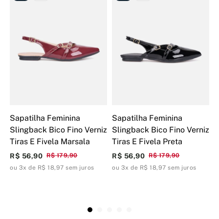
Sapatilha Feminina
Sapatilha Feminina
S
Slingback Bico Fino Verniz
Slingback Bico Fino Verniz
F
Tiras E Fivela Marsala
Tiras E Fivela Preta
C
W
R$ 56,90
R$ 179,90
R$ 56,90
R$ 179,90
R
ou 3x de R$ 18,97 sem juros
ou 3x de R$ 18,97 sem juros
o