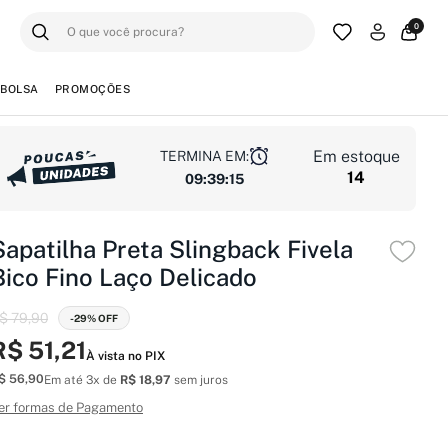
0
BOLSA
PROMOÇÕES
Em estoque
TERMINA EM:
14
09
:
39
:
14
Sapatilha Preta Slingback Fivela
Bico Fino Laço Delicado
$ 79,90
-29% OFF
R$ 51,21
À vista no PIX
$ 56,90
Em até 3x de
R$ 18,97
sem juros
er formas de Pagamento