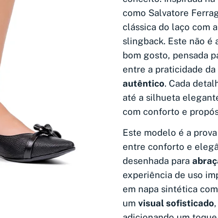
como Salvatore Ferrag
clássica do laço com 
slingback. Este não é
bom gosto, pensada p
entre a praticidade da
autêntico
. Cada detal
até a silhueta elegante
com conforto e propós
Este modelo é a prova 
entre conforto e elegâ
desenhada para
abraç
experiência de uso imp
em napa sintética com
um
visual sofisticado
adicionando um toque 