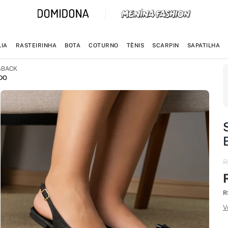
IA
RASTEIRINHA
BOTA
COTURNO
TÊNIS
SCARPIN
SAPATILHA
GBACK
ADO
R
R
V