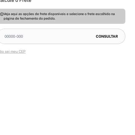
alcule o Frete
Veja aqui as opções de frete disponíveis e selecione o frete escolhido na
página de fechamento do pedido.
ão sei meu CEP