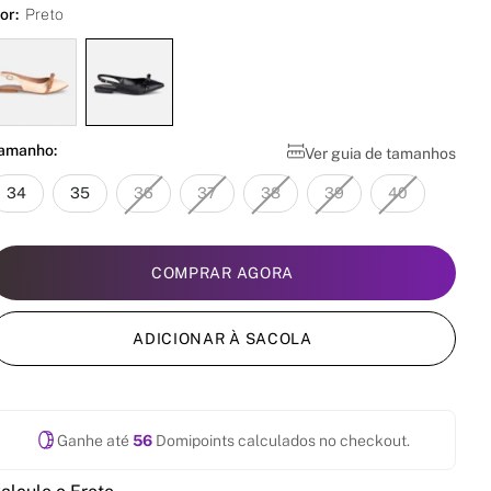
or:
Preto
amanho:
Ver guia de tamanhos
34
35
36
37
38
39
40
COMPRAR AGORA
ADICIONAR À SACOLA
Ganhe até
56
Domipoints calculados no checkout.