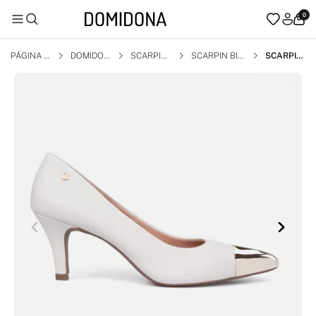
0
PÁGINA I
DOMIDON
SCARPIN
SCARPIN BIC
SCARPIN
NICIAL
A
O FINO
FEMININ
O BICO FI
NO META
LIZADO S
ALTO ALT
O AGULH
A ELEGA
NTE OFF
WHITE