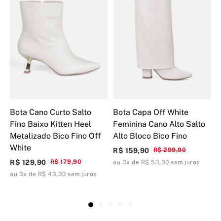
Bota Cano Curto Salto
Bota Capa Off White
S
Fino Baixo Kitten Heel
Feminina Cano Alto Salto
F
Metalizado Bico Fino Off
Alto Bloco Bico Fino
O
White
R$ 159,90
R$ 299,90
R
R$ 129,90
R$ 179,90
ou 3x de R$ 53,30 sem juros
o
ou 3x de R$ 43,30 sem juros