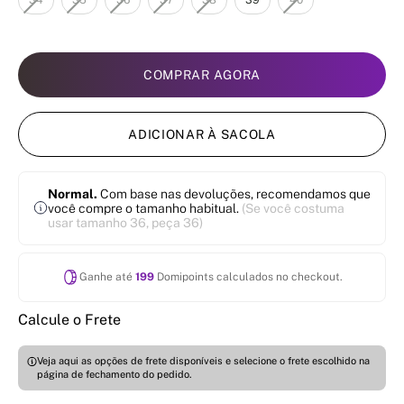
34
35
36
37
38
39
40
COMPRAR AGORA
ADICIONAR À SACOLA
Normal.
Com base nas devoluções, recomendamos que
você compre o tamanho habitual.
(Se você costuma
usar tamanho 36, peça 36)
Ganhe até
199
Domipoints calculados no checkout.
Calcule o Frete
Veja aqui as opções de frete disponíveis e selecione o frete escolhido na
página de fechamento do pedido.