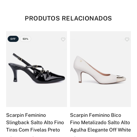
PRODUTOS RELACIONADOS
OFF
53%
Scarpin Feminino
Scarpin Feminino Bico
B
Slingback Salto Alto Fino
Fino Metalizado Salto Alto
F
Tiras Com Fivelas Preto
Agulha Elegante Off White
A