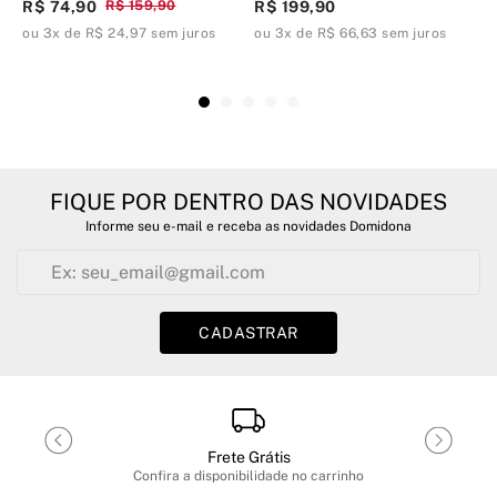
R$ 74,90
R$ 159,90
R$ 199,90
R
ou 3x de R$ 24,97 sem juros
ou 3x de R$ 66,63 sem juros
o
FIQUE POR DENTRO DAS NOVIDADES
Informe seu e-mail e receba as novidades Domidona
CADASTRAR
Frete Grátis
Confira a disponibilidade no carrinho