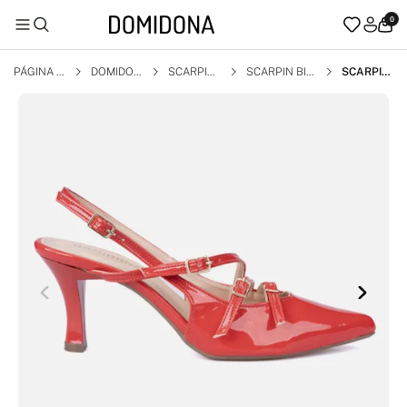
0
PÁGINA I
DOMIDON
SCARPIN
SCARPIN BIC
SCARPIN
NICIAL
A
O FINO
FEMININ
O SLINGB
ACK SAL
TO ALTO
FINO TIR
AS COM
FIVELAS
VERMEL
HO