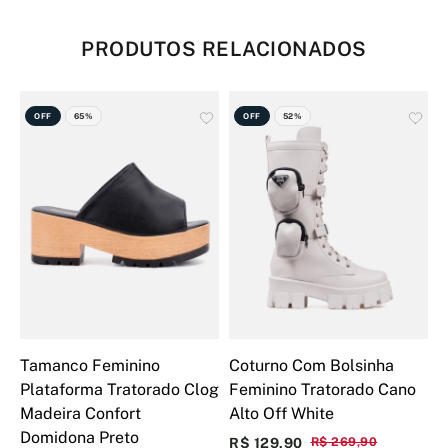
PRODUTOS RELACIONADOS
OFF
65%
OFF
52%
Tamanco Feminino
Coturno Com Bolsinha
C
Plataforma Tratorado Clog
Feminino Tratorado Cano
T
Madeira Confort
Alto Off White
M
Domidona Preto
R$ 129,90
R$ 269,90
R