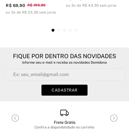
R$ 69,90
R$ 199,90
ou 3x de R$ 43,30 sem juros
o
ou 3x de R$ 23,30 sem juros
FIQUE POR DENTRO DAS NOVIDADES
Informe seu e-mail e receba as novidades Domidona
CADASTRAR
Frete Grátis
Confira a disponibilidade no carrinho