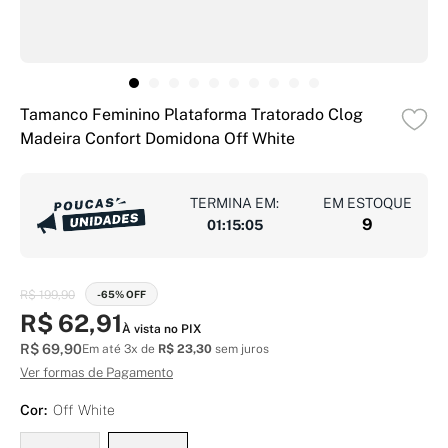
Tamanco Feminino Plataforma Tratorado Clog
Madeira Confort Domidona Off White
TERMINA EM:
EM ESTOQUE
9
01
:
15
:
04
R$ 199,90
-65% OFF
R$ 62,91
À vista no PIX
R$ 69,90
Em até 3x de
R$ 23,30
sem juros
Ver formas de Pagamento
Cor:
Off White