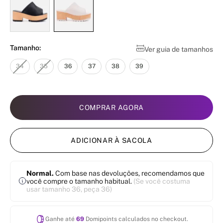
Tamanho:
Ver guia de tamanhos
34
35
36
37
38
39
COMPRAR AGORA
ADICIONAR À SACOLA
Normal.
Com base nas devoluções, recomendamos que
você compre o tamanho habitual.
(Se você costuma
usar tamanho 36, peça 36)
Ganhe até
69
Domipoints calculados no checkout.