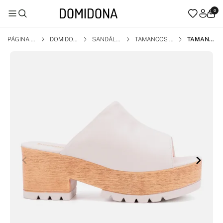
0
PÁGINA I
DOMIDON
SANDÁLI
TAMANCOS E
TAMANC
NICIAL
A
A
MULES
O FEMINI
NO PLAT
AFORMA
TRATORA
DO CLOG
MADEIRA
CONFORT
DOMIDON
A OFF W
HITE