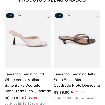
PRODUTOS RELACIONADOS
OFF
38%
OFF
33%
Tamanco Feminino Off
Tamanco Feminino Jelly
T
White Verniz Molhado
Salto Baixo Bico
S
Salto Baixo Dourado
Quadrado Preto Domidona
Q
Metalizado Bico Quadrado
D
R$ 79,90
R$ 119,90
R$ 99,90
R$ 159,90
R
ou 3x de R$ 26,63 sem juros
ou 3x de R$ 33,30 sem juros
o