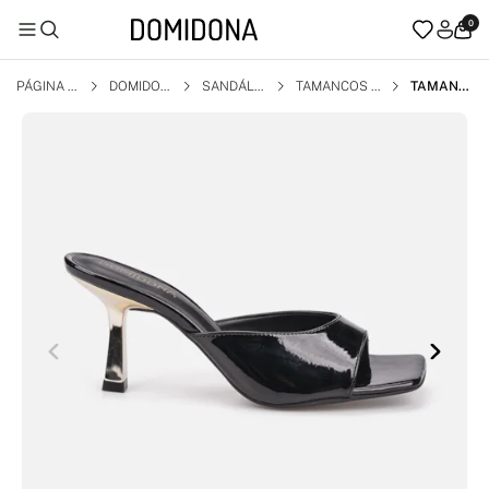
0
PÁGINA I
DOMIDON
SANDÁLI
TAMANCOS E
TAMANC
NICIAL
A
A
MULES
O FEMINI
NO PRET
O VERNIZ
MOLHAD
O SALTO
BAIXO DO
URADO M
ETALIZA
DO BICO
QUADRA
DO